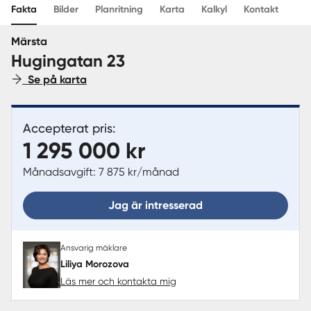
Fakta
Bilder
Planritning
Karta
Kalkyl
Kontakt
Sverige
|
Spanien
Märsta
Hugingatan 23
Se på karta
Accepterat pris:
1 295 000 kr
Månadsavgift: 7 875 kr/månad
Jag är intresserad
Ansvarig mäklare
Liliya Morozova
Läs mer och kontakta mig