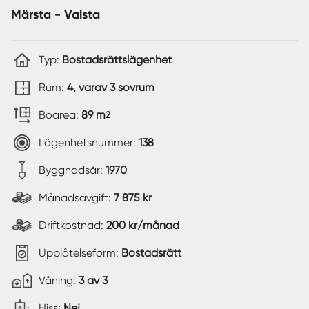
Märsta - Valsta
Typ:
Bostadsrättslägenhet
Rum:
4, varav 3 sovrum
Boarea:
89 m
2
Lägenhetsnummer:
138
Byggnadsår:
1970
Månadsavgift:
7 875 kr
Driftkostnad:
200 kr/månad
Upplåtelseform:
Bostadsrätt
Våning:
3 av 3
Hiss:
Nej