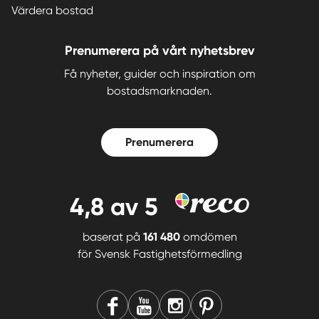
Värdera bostad
Prenumerera på vårt nyhetsbrev
Få nyheter, guider och inspiration om
bostadsmarknaden.
Prenumerera
4,8
av 5
baserat på
161 480
omdömen
för
Svensk Fastighetsförmedling