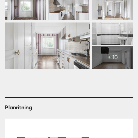
Visa
alla
+ 10
16
bilder
Planritning