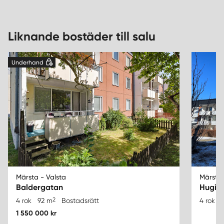
Liknande bostäder till salu
Underhand
Märsta - Valsta
Märsta 
Baldergatan
Hugin
2
4 rok
92 m
Bostadsrätt
4 rok
1 550 000 kr