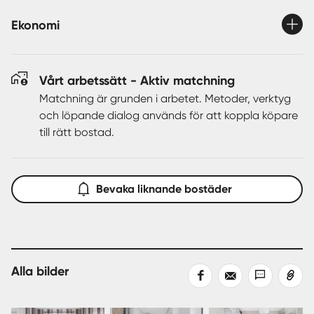
Ekonomi
Vårt arbetssätt - Aktiv matchning
Matchning är grunden i arbetet. Metoder, verktyg
och löpande dialog används för att koppla köpare
till rätt bostad.
Bevaka liknande bostäder
Alla bilder
Dela
Dela
Dela
Kopiera
på
med
med
länk
Facebook
epost
sms