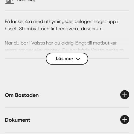
En läcker 4:a med uthyrningsdel belägen högst upp i
huset. Stambytt och fint renoverat duschrum.
När du bor i Valsta har du aldrig långt till matbutiker,
restauranger eller apotek. Du har både Valsta centrum
och Märsta centrum inom räckhåll. Vill du vidare till
Läs mer
pendeltågsstationen tar du antingen bussen eller en tur
med cykeln.
Reparationsfond på 19 972 kr som du kan satsa på
framtida renoveringar.
Om Bostaden
Tvättstuga samt extra stort källarförråd ligger i samma
hus.
Dokument