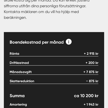
skulle kosta dig per månad. Du kan enkelt justera
siffrorna utifrån dina personliga förutsättningar.
Kontakta mäklaren om du vill ha hjälp med
beräkningen.
Boendekostnad per månad
Ränta
+
2 915
kr
Driftkostnad
+
200
kr
Månadsavgift
+
7 875
kr
Skattereduktion
−
875
kr
Summa
ca
10 200
kr
Amortering
+
1 943
kr