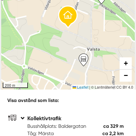
+
−
200 m
Leaflet
|
© Lantmäteriet CC BY 4.0
Visa avstånd som lista:
Kollektivtrafik
Busshållplats: Baldergatan
ca 329 m
Tåg: Märsta
ca 2,2 km