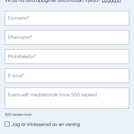
Vill du ha dina uppgifter automatiskt ifyllda?
Logga in
Vänligen
Förnamn*
ange
förnamn
Vänligen
Efternamn*
ange
efternamn
Vänligen
Mobiltelefon*
ange
telefonnummer
Vänligen
E-post*
ange
e-
post
Eventuellt meddelande (max 500 tecken)
500
tecken kvar
Jag är intresserad av en visning