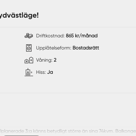
ydvästläge!
Driftkostnad:
865 kr/månad
Upplåtelseform:
Bostadsrätt
Våning:
2
Hiss:
Ja
lplanerade 3:a känns betydligt större än sina 74kvm. Balkonge