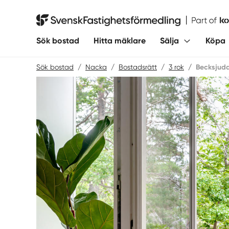
Hoppa
till
Svensk Fastighetsförmedling
innehåll
Sök bostad
Hitta mäklare
Sälja
Köpa
Sök bostad
/
Nacka
/
Bostadsrätt
/
3 rok
/
Becksjud