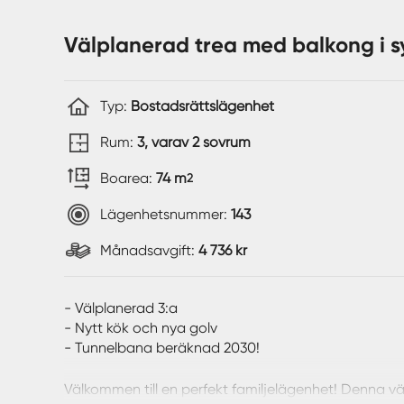
Välplanerad trea med balkong i s
Typ:
Bostadsrättslägenhet
Rum:
3, varav 2 sovrum
Boarea:
74 m
2
Lägenhetsnummer:
143
Månadsavgift:
4 736 kr
- Välplanerad 3:a
- Nytt kök och nya golv
- Tunnelbana beräknad 2030!
Välkommen till en perfekt familjelägenhet! Denna vä