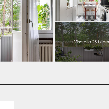
+
17
Visa alla 23 bilde