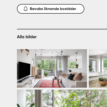
Fem min gångväg bort finns även numera tvärbana
Bevaka liknande bostäder
För att boka en visning, vänligen kontakta ansvarig
daniel.wiberg@svenskfast.se
Alla bilder