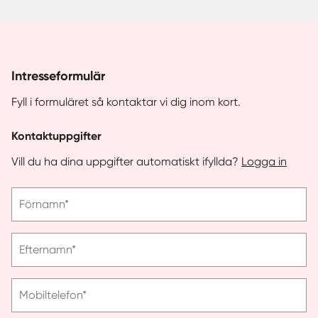
Intresseformulär
Fyll i formuläret så kontaktar vi dig inom kort.
Kontaktuppgifter
Vill du ha dina uppgifter automatiskt ifyllda?
Logga in
Vänligen
Förnamn*
ange
förnamn
Vänligen
Efternamn*
ange
efternamn
Vänligen
Mobiltelefon*
ange