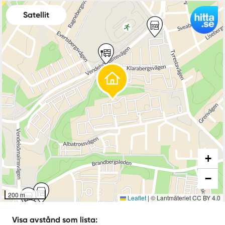
Satellit
+
−
200 m
Leaflet
|
© Lantmäteriet CC BY 4.0
Visa avstånd som lista: