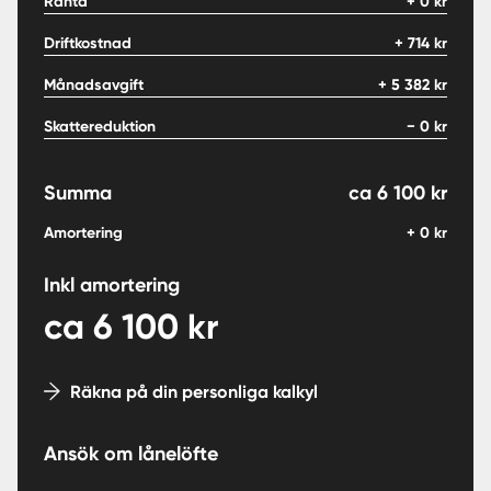
Ränta
+
0
kr
Driftkostnad
+
714
kr
Månadsavgift
+
5 382
kr
Skattereduktion
−
0
kr
Summa
ca
6 100
kr
Amortering
+
0
kr
Inkl amortering
ca
6 100
kr
Räkna på din personliga kalkyl
Ansök om lånelöfte