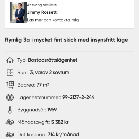
Ansvarig mäklare
Jimmy Rossetti
Läs mer och kontakta mig
Rymlig 3a i mycket fint skick med insynsfritt läge
Typ:
Bostadsrättslägenhet
Rum:
3, varav 2 sovrum
Boarea:
77 m
2
Lägenhetsnummer:
99-2137-2-244
Byggnadsår:
1969
Månadsavgift:
5 382 kr
Driftkostnad:
714 kr/månad