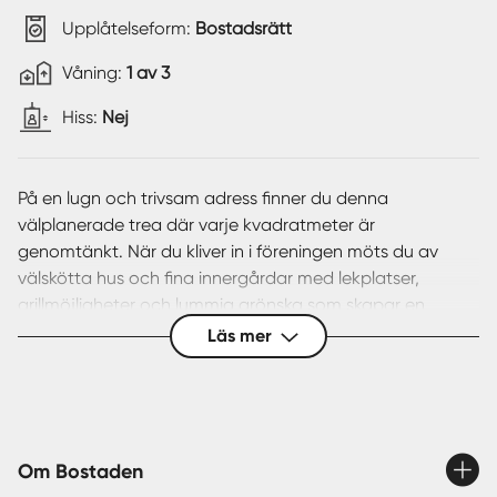
Upplåtelseform:
Bostadsrätt
Våning:
1 av 3
Hiss:
Nej
På en lugn och trivsam adress finner du denna
välplanerade trea där varje kvadratmeter är
genomtänkt. När du kliver in i föreningen möts du av
välskötta hus och fina innergårdar med lekplatser,
grillmöjligheter och lummig grönska som skapar en
harmonisk och inbjudande miljö.
Läs mer
Bostaden erbjuder en social och öppen planlösning med
renoverade ytskikt och rymliga rum. Tack vare det höga
läget har samtliga rum ett rogivande ljusinsläpp och en
härlig utsikt utan insyn. Det generösa vardagsrummet
ligger i direkt anslutning till balkongen och skapar en
Om Bostaden
naturlig plats för både avkoppling och umgänge.