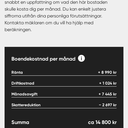
snabbt en uppfattning om vad den här bostaden
skulle kosta dig per månad. Du kan enkelt justera
siffrorna utifrån dina personliga förutsättningar.
Kontakta mäklaren om du vill ha hjälp med
beräkningen.
Boendekostnad per månad
Ränta
+
8 990
kr
Driftkostnad
+
1 024
kr
Månadsavgift
+
7 445
kr
Skattereduktion
−
2 697
kr
Summa
ca
14 800
kr