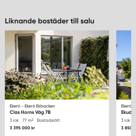
Liknande bostäder till salu
Ekerö - Ekerö Ekbacken
Ekerö -
Clas Horns Väg 7B
Ekudd
2
3 rok
77 m
Bostadsrätt
3 rok
9
3 395 000 kr
3 850 0