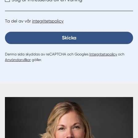
Ta del av vår
integritetspolicy
Skicka
Denna sida skyddas av reCAPTCHA och Googles
Integritetspolicy
och
Användarvillkor
gäller.