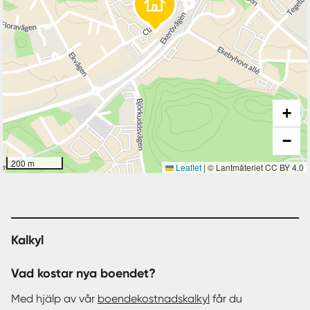
+
−
200 m
Leaflet
|
© Lantmäteriet CC BY 4.0
Kalkyl
Vad kostar nya boendet?
Med hjälp av vår
boendekostnadskalkyl
får du