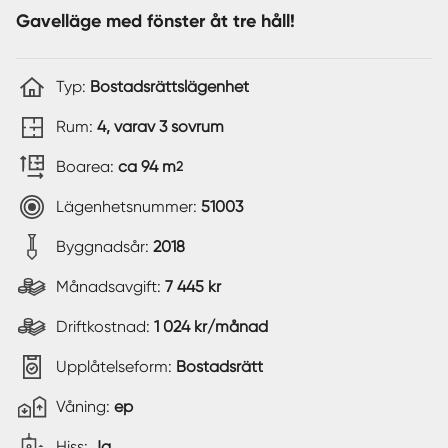
Gavelläge med fönster åt tre håll!
Typ:
Bostadsrättslägenhet
Rum:
4, varav 3 sovrum
Boarea:
ca 94 m
2
Lägenhetsnummer:
51003
Byggnadsår:
2018
Månadsavgift:
7 445 kr
Driftkostnad:
1 024 kr/månad
Upplåtelseform:
Bostadsrätt
Våning:
ep
Hiss:
Ja