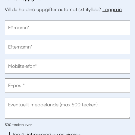
Vill du ha dina uppgifter automatiskt ifyllda?
Logga in
Vänligen
Förnamn*
ange
förnamn
Vänligen
Efternamn*
ange
efternamn
Vänligen
Mobiltelefon*
ange
telefonnummer
Vänligen
E-post*
ange
e-
post
Eventuellt meddelande (max 500 tecken)
500
tecken kvar
Jag är intresserad av en visning