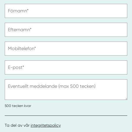
Vänligen
Förnamn*
ange
förnamn
Vänligen
Efternamn*
ange
efternamn
Vänligen
Mobiltelefon*
ange
telefonnummer
Vänligen
E-post*
ange
e-
post
Eventuellt meddelande (max 500 tecken)
500
tecken kvar
Ta del av vår
integritetspolicy