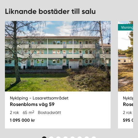
Liknande bostäder till salu
Visning 1
Nyköping - Lasarettsområdet
Nyköpi
Rosenbloms väg 59
Rosen
2
2 rok
65 m
Bostadsrätt
2 rok
1 095 000 kr
595 00