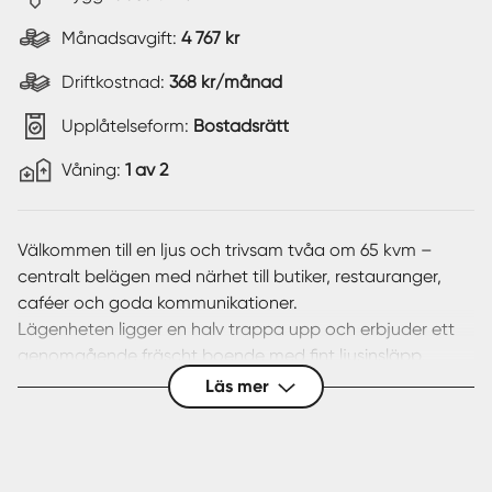
Månadsavgift:
4 767 kr
Driftkostnad:
368 kr/månad
Upplåtelseform:
Bostadsrätt
Våning:
1 av 2
Välkommen till en ljus och trivsam tvåa om 65 kvm –
centralt belägen med närhet till butiker, restauranger,
caféer och goda kommunikationer.
Lägenheten ligger en halv trappa upp och erbjuder ett
genomgående fräscht boende med fint ljusinsläpp,
generös takhöjd (2,78 m) och välplanerade ytor.
Läs mer
Bostaden består av ett stort vardagsrum, ett ljust kök
med plats för matbord, ett fräscht badrum samt ett
sovrum med fönster i två väderstreck. Hallen har gott om