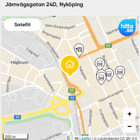
Järnvägsgatan 24D, Nyköping
Satellit
+
−
200 m
Leaflet
|
© Lantmäteriet CC BY 4.0