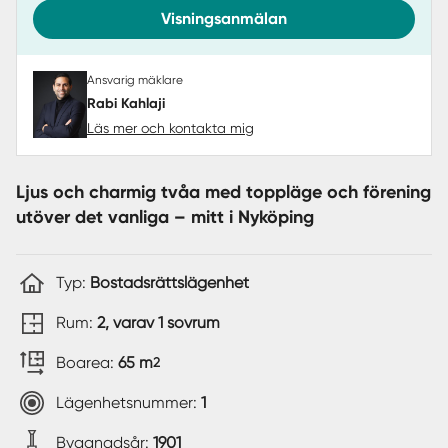
Visningsanmälan
Ansvarig mäklare
Rabi Kahlaji
Läs mer och kontakta mig
Ljus och charmig tvåa med toppläge och förening
utöver det vanliga – mitt i Nyköping
Typ:
Bostadsrättslägenhet
Rum:
2, varav 1 sovrum
Boarea:
65 m
2
Lägenhetsnummer:
1
Byggnadsår:
1901