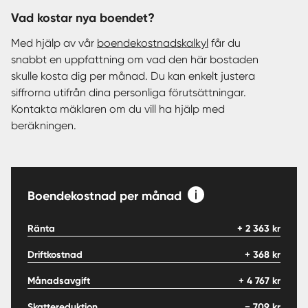
Vad kostar nya boendet?
Med hjälp av vår
boendekostnadskalkyl
får du
snabbt en uppfattning om vad den här bostaden
skulle kosta dig per månad. Du kan enkelt justera
siffrorna utifrån dina personliga förutsättningar.
Kontakta mäklaren om du vill ha hjälp med
beräkningen.
Boendekostnad per månad
Ränta
+
2 363
kr
Driftkostnad
+
368
kr
Månadsavgift
+
4 767
kr
Skattereduktion
−
709
kr