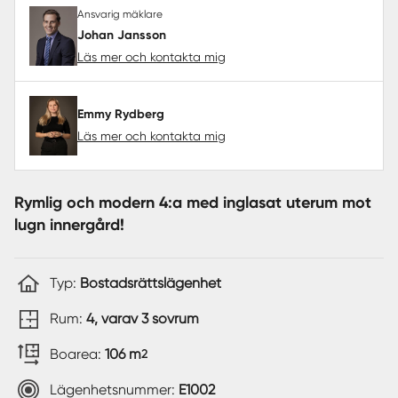
Ansvarig mäklare
Johan Jansson
Läs mer och kontakta mig
Emmy Rydberg
Läs mer och kontakta mig
Rymlig och modern 4:a med inglasat uterum mot
lugn innergård!
Typ:
Bostadsrättslägenhet
Rum:
4, varav 3 sovrum
Boarea:
106 m
2
Lägenhetsnummer:
E1002