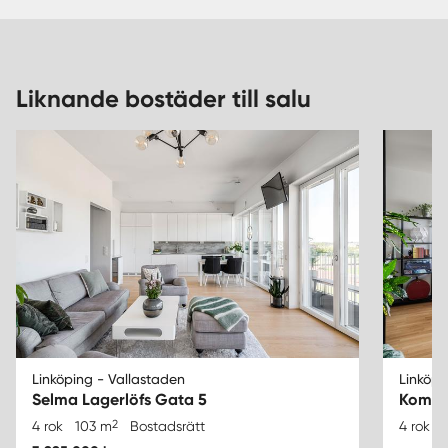
Liknande bostäder till salu
Linköping - Vallastaden
Linköpi
Selma Lagerlöfs Gata 5
Kompa
2
4 rok
103 m
Bostadsrätt
4 rok