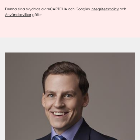
Denna sida skyddas av reCAPTCHA och Googles
Integritetspolicy
och
Användarvillkor
gäller.