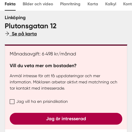
Fakta
Bilder och video
Planritning
Karta
Kalkyl
Kont
Sverige
|
Spanien
Linköping
Plutonsgatan 12
Se på karta
Månadsavgift: 6 498 kr/månad
Vill du veta mer om bostaden?
Anmäl intresse för att få uppdateringar och mer
information. Mäklaren arbetar aktivt med matchning och
tar kontakt med intresserade.
Jag vill ha en prisindikation
Jag är intresserad