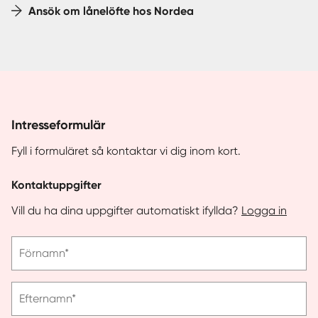
Ansök om lånelöfte hos Nordea
Intresseformulär
Fyll i formuläret så kontaktar vi dig inom kort.
Kontaktuppgifter
Vill du ha dina uppgifter automatiskt ifyllda?
Logga in
Vänligen
Förnamn*
ange
förnamn
Vänligen
Efternamn*
ange