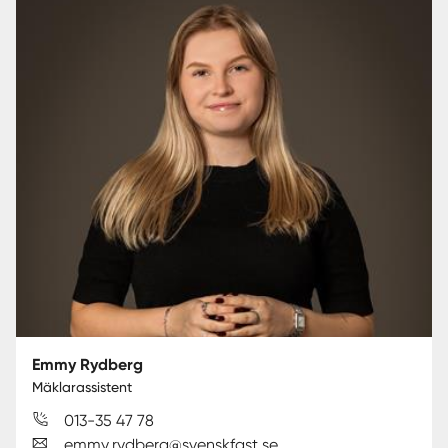
Emmy Rydberg
Mäklarassistent
013-35 47 78
emmy.rydberg@svenskfast.se