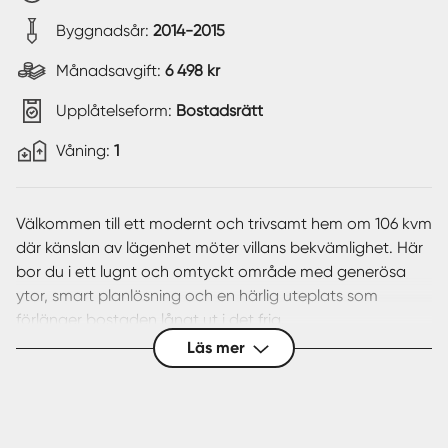
Byggnadsår:
2014-2015
Månadsavgift:
6 498 kr
Upplåtelseform:
Bostadsrätt
Våning:
1
Välkommen till ett modernt och trivsamt hem om 106 kvm
där känslan av lägenhet möter villans bekvämlighet. Här
bor du i ett lugnt och omtyckt område med generösa
ytor, smart planlösning och en härlig uteplats som
förlänger bostaden långt ut i det fria.
Läs mer
Redan när du kliver in möts du av en välkomnande hall
med goda förvaringsmöjligheter och ett hem som andas
ljus, rymd och harmoni. Planlösningen är genomtänkt
och funktionell där bostadens sociala ytor ligger i