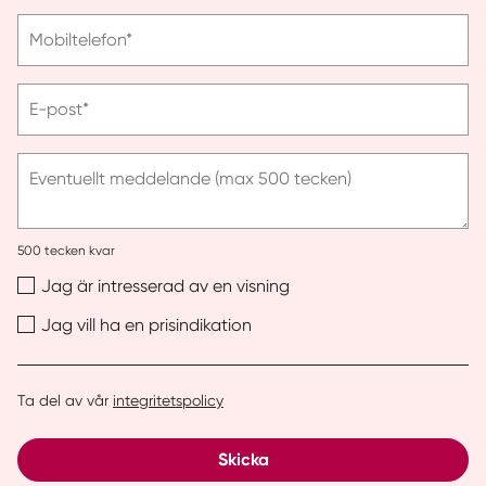
efternamn
Vänligen
Mobiltelefon*
ange
telefonnummer
Vänligen
E-post*
ange
e-
post
Eventuellt meddelande (max 500 tecken)
500
tecken kvar
Jag är intresserad av en visning
Jag vill ha en prisindikation
Ta del av vår
integritetspolicy
Skicka