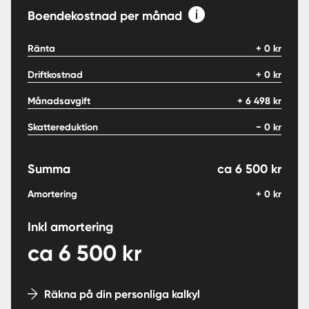
Boendekostnad per månad
Ränta
+
0
kr
Driftkostnad
+
0
kr
Månadsavgift
+
6 498
kr
Skattereduktion
−
0
kr
Summa
ca
6 500
kr
Amortering
+
0
kr
Inkl amortering
ca
6 500
kr
Räkna på din personliga kalkyl