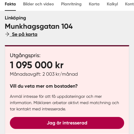
Fakta
Bilder och video
Planritning
Karta
Kalkyl
Kont
Sverige
|
Spanien
Linköping
Munkhagsgatan 104
Se på karta
Utgångspris:
1 095 000 kr
Månadsavgift: 2 003 kr/månad
Vill du veta mer om bostaden?
Anmäl intresse för att få uppdateringar och mer
information. Mäklaren arbetar aktivt med matchning och
tar kontakt med intresserade.
Jag är intresserad