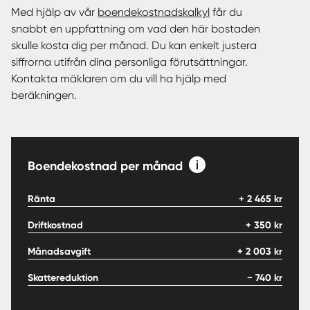
Med hjälp av vår
boendekostnadskalkyl
får du
snabbt en uppfattning om vad den här bostaden
skulle kosta dig per månad. Du kan enkelt justera
siffrorna utifrån dina personliga förutsättningar.
Kontakta mäklaren om du vill ha hjälp med
beräkningen.
Boendekostnad per månad
Ränta
+
2 465
kr
Driftkostnad
+
350
kr
Månadsavgift
+
2 003
kr
Skattereduktion
−
740
kr