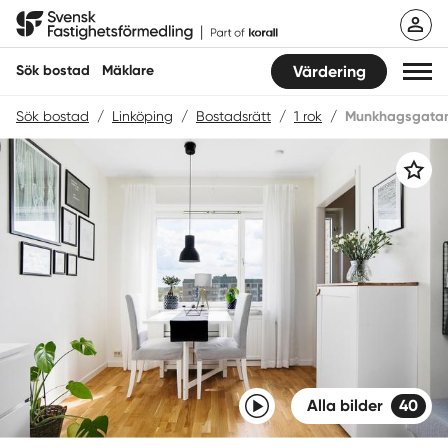
Hoppa
Svensk Fastighetsförmedling
till
innehåll
Sök bostad
Mäklare
Värdering
Sök bostad
/
Linköping
/
Bostadsrätt
/
1 rok
/
Munkhagsgatan
Sök bostad
Spara
Hitta mäklare
Sälja
Köpa
Guider
Start
Video
Alla bilder
40
Logga in