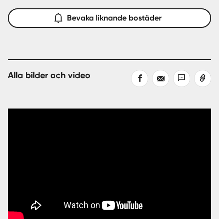
Bevaka liknande bostäder
Alla bilder och video
Dela
Dela
Dela
Kopiera
på
med
med
länk
Facebook
epost
sms