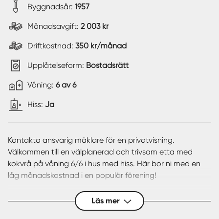
Byggnadsår:
1957
Månadsavgift:
2 003 kr
Driftkostnad:
350 kr/månad
Upplåtelseform:
Bostadsrätt
Våning:
6 av 6
Hiss:
Ja
Kontakta ansvarig mäklare för en privatvisning.
Välkommen till en välplanerad och trivsam etta med
kokvrå på våning 6/6 i hus med hiss. Här bor ni med en
låg månadskostnad i en populär förening!
Högst upp med fin utsikt finner ni denna etta med kokvrå
Läs mer
på 26,5 yteffektiva kvadratmeter. I detta boende samsas