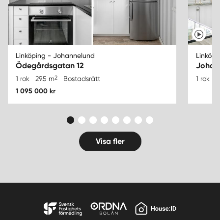
Linköping - Johannelund
Linköpi
Ödegårdsgatan 12
Johan
2
1 rok
29.5 m
Bostadsrätt
1 rok
2
1 095 000 kr
Visa fler