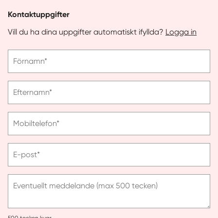
Kontaktuppgifter
Vill du ha dina uppgifter automatiskt ifyllda?
Logga in
Vänligen
Förnamn*
ange
förnamn
Vänligen
Efternamn*
ange
efternamn
Vänligen
Mobiltelefon*
ange
telefonnummer
Vänligen
E-post*
ange
e-
post
Eventuellt meddelande (max 500 tecken)