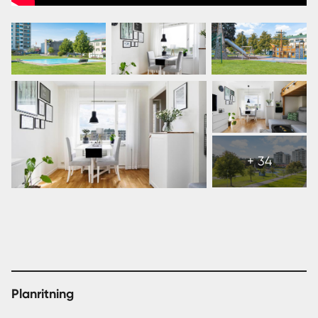
Visa
alla
+ 34
40
bilder
Planritning