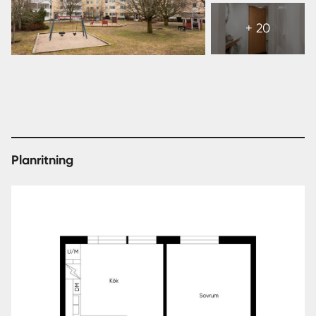
Visa
alla
+ 20
26
bilder
Planritning