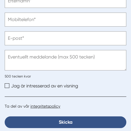
Efternamn*
ange
efternamn
Vänligen
Mobiltelefon*
ange
telefonnummer
Vänligen
E-post*
ange
e-
post
Eventuellt meddelande (max 500 tecken)
500
tecken kvar
Jag är intresserad av en visning
Ta del av vår
integritetspolicy
Skicka