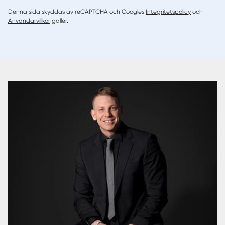
Denna sida skyddas av reCAPTCHA och Googles
Integritetspolicy
och
Användarvillkor
gäller.