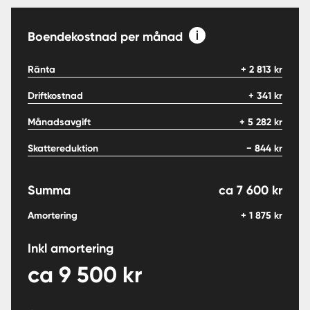
Boendekostnad per månad
Ränta
+
2 813
kr
Driftkostnad
+
341
kr
Månadsavgift
+
5 282
kr
Skattereduktion
−
844
kr
Summa
ca
7 600
kr
Amortering
+
1 875
kr
Inkl amortering
ca
9 500
kr