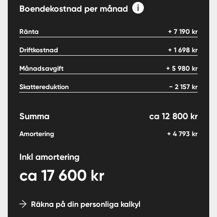
Boendekostnad per månad
Ränta
+
7 190
kr
Driftkostnad
+
1 698
kr
Månadsavgift
+
5 980
kr
Skattereduktion
−
2 157
kr
Summa
ca
12 800
kr
Amortering
+
4 793
kr
Inkl amortering
ca
17 600
kr
Räkna på din personliga kalkyl