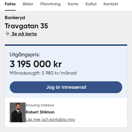
Fakta
Bilder
Planritning
Karta
Kalkyl
Kontakt
Sverige
|
Spanien
Bankeryd
Travgatan 35
Se på karta
Utgångspris:
3 195 000 kr
Månadsavgift: 5 980 kr/månad
Jag är intresserad
Ansvarig mäklare
Robert Shlimon
Läs mer och kontakta mig