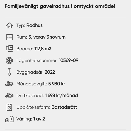
Familjevänligt gavelradhus i omtyckt område!
Typ:
Radhus
Rum:
5, varav 3 sovrum
Boarea:
112,8 m
2
Lägenhetsnummer:
10569-09
Byggnadsår:
2022
Månadsavgift:
5 980 kr
Driftkostnad:
1 698 kr/månad
Upplåtelseform:
Bostadsrätt
Våning:
1 av 2