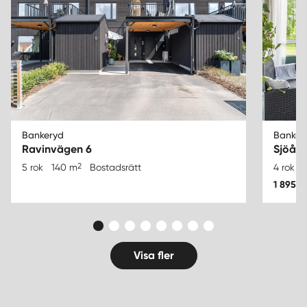
Bankeryd
Bankery
Ravinvägen 6
Sjöåk
2
5 rok
140 m
Bostadsrätt
4 rok
1 895 0
Visa fler