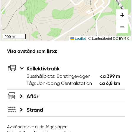
+
−
200 m
Leaflet
|
© Lantmäteriet CC BY 4.0
Visa avstånd som lista:
Kollektivtrafik
Busshållplats: Borstingevägen
ca 399 m
Tåg: Jönköping Centralstation
ca 6,8 km
Affär
Strand
Avstånd avser alltid fågelvägen