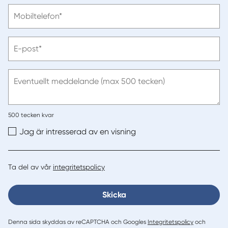
efternamn
Vänligen
Mobiltelefon*
ange
telefonnummer
Vänligen
E-post*
ange
e-
post
Eventuellt meddelande (max 500 tecken)
500
tecken kvar
Jag är intresserad av en visning
Ta del av vår
integritetspolicy
Skicka
Denna sida skyddas av reCAPTCHA och Googles
Integritetspolicy
och