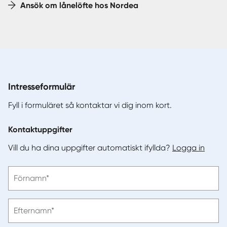
Ansök om lånelöfte hos Nordea
Intresseformulär
Fyll i formuläret så kontaktar vi dig inom kort.
Kontaktuppgifter
Vill du ha dina uppgifter automatiskt ifyllda?
Logga in
Vänligen
Förnamn*
ange
förnamn
Vänligen
Efternamn*
ange