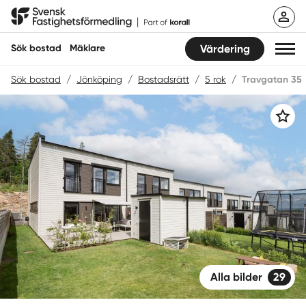
Hoppa
Svensk Fastighetsförmedling
till
innehåll
Sök bostad
Mäklare
Värdering
Sök bostad
/
Jönköping
/
Bostadsrätt
/
5 rok
/
Travgatan 35
Sök bostad
Spara
Hitta mäklare
Sälja
Köpa
Guider
Start
Alla bilder
29
Logga in