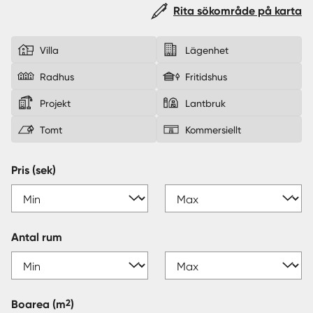
Rita sökområde på karta
Sverige
|
Spanien
Villa
Lägenhet
Radhus
Fritidshus
Projekt
Lantbruk
Tomt
Kommersiellt
Pris (sek)
Antal rum
2
Boarea
(m
)