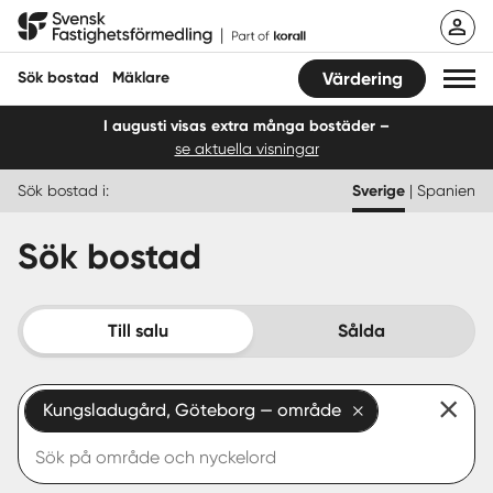
Hoppa
Svensk Fastighetsförmedling
till
innehåll
Sök bostad
Mäklare
Värdering
I augusti visas extra många bostäder –
se aktuella visningar
Sök bostad
Sök bostad i:
Sverige
|
Spanien
Hitta mäklare
Sök bostad
Sälja
Köpa
Till salu
Sålda
Guider
Kungsladugård, Göteborg — område
Start
Logga in