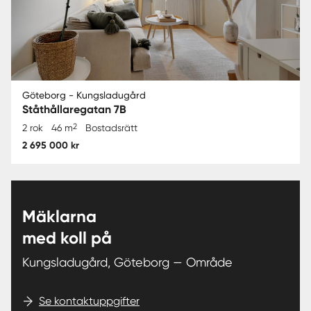
Göteborg - Kungsladugård
Ståthållaregatan 7B
2
2 rok
46 m
Bostadsrätt
2 695 000 kr
Mäklarna
med koll på
Kungsladugård, Göteborg — Område
Se kontaktuppgifter