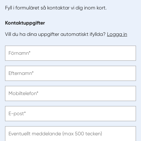
Fyll i formuläret så kontaktar vi dig inom kort.
Kontaktuppgifter
Vill du ha dina uppgifter automatiskt ifyllda?
Logga in
Vänligen
Förnamn*
ange
förnamn
Vänligen
Efternamn*
ange
efternamn
Vänligen
Mobiltelefon*
ange
telefonnummer
Vänligen
E-post*
ange
e-
post
Eventuellt meddelande (max 500 tecken)