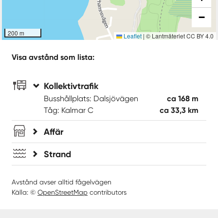
−
200 m
Leaflet
|
© Lantmäteriet CC BY 4.0
Visa avstånd som lista:
Kollektivtrafik
Busshållplats: Dalsjövägen
ca 168 m
Tåg: Kalmar C
ca 33,3 km
Affär
Strand
Avstånd avser alltid fågelvägen
Källa: ©
OpenStreetMap
contributors