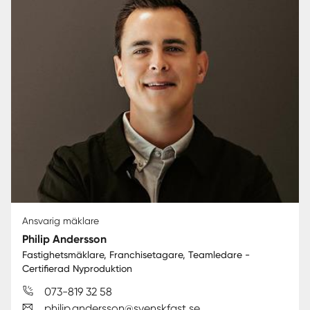
Ansvarig mäklare
Philip Andersson
Fastighetsmäklare, Franchisetagare, Teamledare -
Certifierad Nyproduktion
073-819 32 58
philip.andersson@svenskfast.se