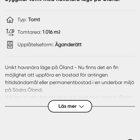
Typ:
Tomt
Tomtarea:
1 016 m
2
Upplåtelseform:
Äganderätt
Unikt havsnära läge på Öland - Nu finns det en fin
möjlighet att uppföra en bostad för antingen
fritidsändamål eller permanentbostad i en underbar miljö
på Södra Öland.
Här bor ni nära havets brus och med god service i Södra
Möckleby/Degerhamn.
Läs mer
I det södra samhället på Öland, Degerhamn, finns nu en
sällsynt fin möjlighet att bli nybyggare med största
valfrihet.