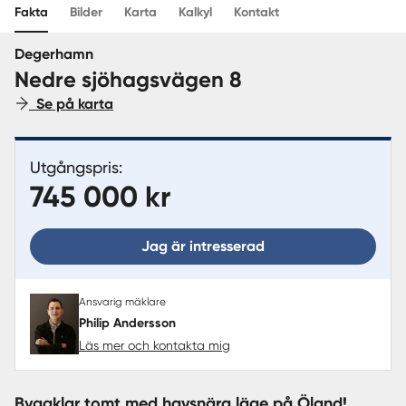
Fakta
Bilder
Karta
Kalkyl
Kontakt
Sverige
|
Spanien
Degerhamn
Nedre sjöhagsvägen 8
Se på karta
Utgångspris:
745 000 kr
Jag är intresserad
Ansvarig mäklare
Philip Andersson
Läs mer och kontakta mig
Byggklar tomt med havsnära läge på Öland!