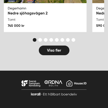
Degerhamn
Deger
Nedre sjöhagsvägen 2
Nedre
Tomt
Tomt
745 000 kr
590 00
Visa fler