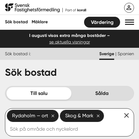
Hoppa
Svensk Fastighetsförmedling
till
innehåll
Sök bostad
Mäklare
Värdering
I augusti visas extra många bostäder –
se aktuella visningar
Sök bostad
Sök bostad i:
Sverige
|
Spanien
Hitta mäklare
Sök bostad
Sälja
Köpa
Till salu
Sålda
Guider
Rydaholm — ort
Skog & Mark
Start
Logga in