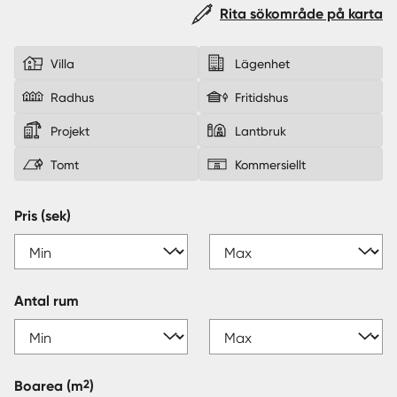
Rita sökområde på karta
Sverige
|
Spanien
Villa
Lägenhet
Radhus
Fritidshus
Projekt
Lantbruk
Tomt
Kommersiellt
Pris (sek)
Antal rum
2
Boarea
(m
)