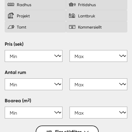
Radhus
Fritidshus
Sverige
|
Spanien
Projekt
Lantbruk
Tomt
Kommersiellt
Pris (sek)
Antal rum
2
Boarea
(m
)
Fler sökfilter