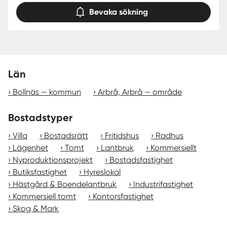
Bevaka sökning
Län
Bollnäs — kommun
Arbrå, Arbrå — område
Bostadstyper
Villa
Bostadsrätt
Fritidshus
Radhus
Lägenhet
Tomt
Lantbruk
Kommersiellt
Nyproduktionsprojekt
Bostadsfastighet
Butiksfastighet
Hyreslokal
Hästgård & Boendelantbruk
Industrifastighet
Kommersiell tomt
Kontorsfastighet
Skog & Mark