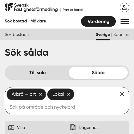
Hoppa
Svensk Fastighetsförmedling
till
innehåll
Sök bostad
Mäklare
Värdering
Sök bostad i:
Sverige
|
Spanien
Sök bostad
Sök sålda
Hitta mäklare
Sälja
Till salu
Sålda
Köpa
Arbrå — ort
Lokal
Guider
Start
Logga in
Villa
Lägenhet