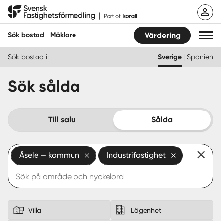
Hoppa
Svensk Fastighetsförmedling
till
innehåll
Sök bostad
Mäklare
Värdering
Sök bostad i:
Sverige
|
Spanien
Sök bostad
Sök sålda
Hitta mäklare
Sälja
Till salu
Sålda
Köpa
Åsele — kommun
Industrifastighet
Guider
Start
Logga in
Villa
Lägenhet