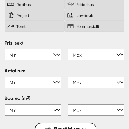
Radhus
Fritidshus
Sverige
|
Spanien
Projekt
Lantbruk
Tomt
Kommersiellt
Pris (sek)
Antal rum
2
Boarea
(m
)
Fler sökfilter