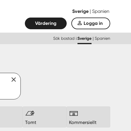
Sverige
|
Spanien
Värdering
Logga in
Sök bostad i:
Sverige
|
Spanien
k
Tomt
Kommersiellt