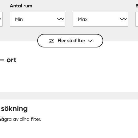
Antal rum
Fler sökfilter
et - Rimbo — ort
 sökning
ågra av dina filter.