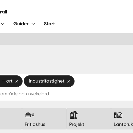
Guider
Start
 — ort
Industrifastighet
Fritidshus
Projekt
Lantbru