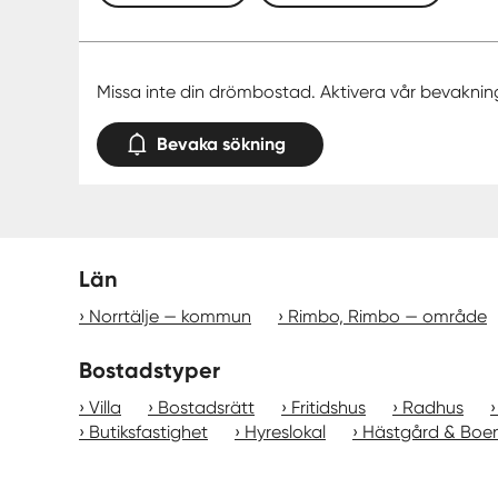
Missa inte din drömbostad. Aktivera vår bevaknin
Bevaka sökning
Län
Norrtälje — kommun
Rimbo, Rimbo — område
Bostadstyper
Villa
Bostadsrätt
Fritidshus
Radhus
Butiksfastighet
Hyreslokal
Hästgård & Boe