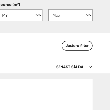
2
Boarea
(m
)
Justera filter
SENAST SÅLDA