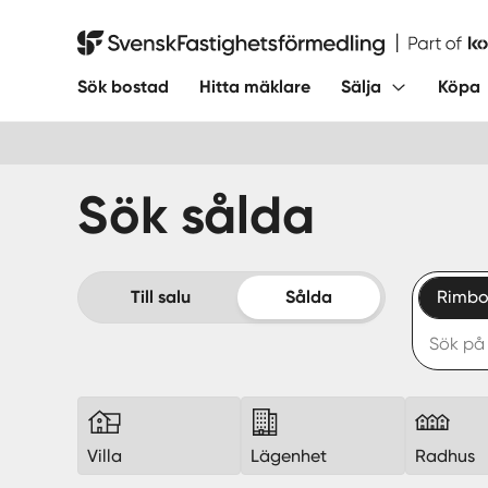
Hoppa
till
Svensk Fastighetsförmedling
innehåll
Sök bostad
Hitta mäklare
Sälja
Köpa
Sök sålda
Till salu
Sålda
Rimbo
Villa
Lägenhet
Radhus