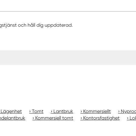
gstjänst och håll dig uppdaterad.
Lägenhet
Tomt
Lantbruk
Kommersiellt
Nyprod
ndelantbruk
Kommersiell tomt
Kontorsfastighet
Lo