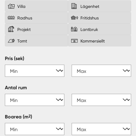
Villa
Lägenhet
Sverige
|
Spanien
Radhus
Fritidshus
Projekt
Lantbruk
Tomt
Kommersiellt
Pris (sek)
Antal rum
2
Boarea
(m
)