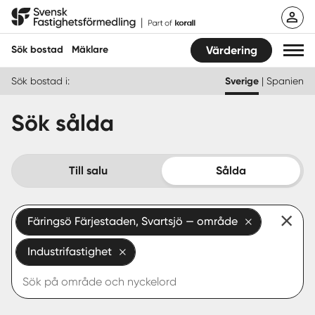
Hoppa
Svensk Fastighetsförmedling
till
innehåll
Sök bostad
Mäklare
Värdering
Sök bostad i:
Sverige
|
Spanien
Sök bostad
Sök sålda
Hitta mäklare
Sälja
Till salu
Sålda
Köpa
Färingsö Färjestaden, Svartsjö — område
Guider
Industrifastighet
Start
Logga in