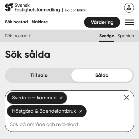
Hoppa
Svensk Fastighetsförmedling
till
innehåll
Sök bostad
Mäklare
Värdering
Sök bostad i:
Sverige
|
Spanien
Sök bostad
Sök sålda
Hitta mäklare
Sälja
Till salu
Sålda
Köpa
Svedala — kommun
Guider
Hästgård & Boendelantbruk
Start
Logga in