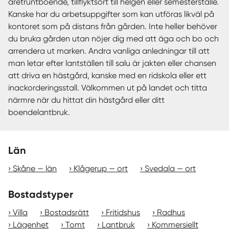
åretruntboende, tillflyktsort till helgen eller semesterställe.
Kanske har du arbetsuppgifter som kan utföras likväl på
kontoret som på distans från gården. Inte heller behöver
du bruka gården utan nöjer dig med att äga och bo och
arrendera ut marken. Andra vanliga anledningar till att
man letar efter lantställen till salu är jakten eller chansen
att driva en hästgård, kanske med en ridskola eller ett
inackorderingsstall. Välkommen ut på landet och titta
närmre när du hittat din hästgård eller ditt
boendelantbruk.
Län
Skåne — län
Klågerup — ort
Svedala — ort
Bostadstyper
Villa
Bostadsrätt
Fritidshus
Radhus
Lägenhet
Tomt
Lantbruk
Kommersiellt