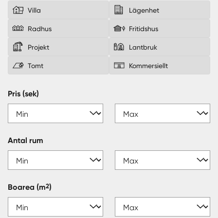
Villa
Lägenhet
Sverige
|
Spanien
Radhus
Fritidshus
Projekt
Lantbruk
Tomt
Kommersiellt
Pris (sek)
Antal rum
2
Boarea
(m
)