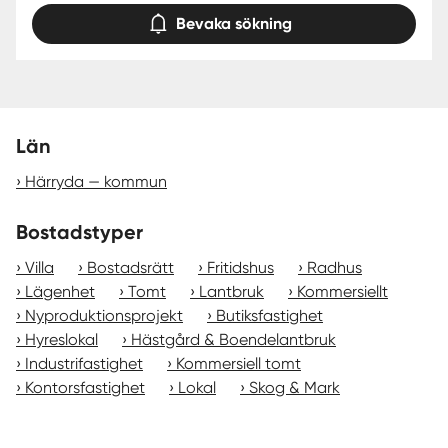
Bevaka sökning
Län
Härryda — kommun
Bostadstyper
Villa
Bostadsrätt
Fritidshus
Radhus
Lägenhet
Tomt
Lantbruk
Kommersiellt
Nyproduktionsprojekt
Butiksfastighet
Hyreslokal
Hästgård & Boendelantbruk
Industrifastighet
Kommersiell tomt
Kontorsfastighet
Lokal
Skog & Mark