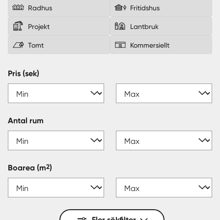
Radhus
Fritidshus
Sverige
|
Spanien
Projekt
Lantbruk
Tomt
Kommersiellt
Pris (sek)
Antal rum
2
Boarea
(m
)
Fler sökfilter