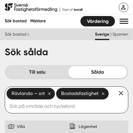
Hoppa
Svensk Fastighetsförmedling
till
innehåll
Sök bostad
Mäklare
Värdering
Sök bostad i:
Sverige
|
Spanien
Sök bostad
Sök sålda
Hitta mäklare
Sälja
Till salu
Sålda
Köpa
Rävlanda — ort
Bostadsfastighet
Guider
Start
Logga in
Villa
Lägenhet