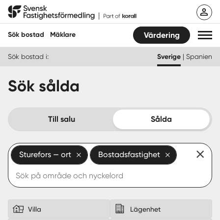
Hoppa
Svensk Fastighetsförmedling
till
innehåll
Sök bostad
Mäklare
Värdering
Sök bostad i:
Sverige
|
Spanien
Sök bostad
Sök sålda
Hitta mäklare
Sälja
Till salu
Sålda
Köpa
Sturefors — ort
Bostadsfastighet
Guider
Start
Logga in
Villa
Lägenhet