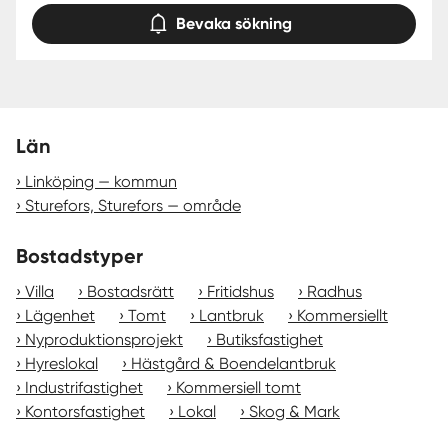
Bevaka sökning
Län
Linköping — kommun
Sturefors, Sturefors — område
Bostadstyper
Villa
Bostadsrätt
Fritidshus
Radhus
Lägenhet
Tomt
Lantbruk
Kommersiellt
Nyproduktionsprojekt
Butiksfastighet
Hyreslokal
Hästgård & Boendelantbruk
Industrifastighet
Kommersiell tomt
Kontorsfastighet
Lokal
Skog & Mark