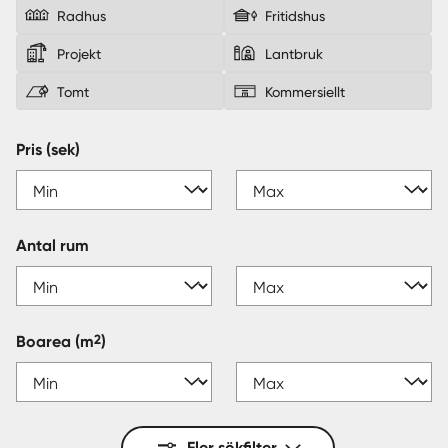
Radhus
Fritidshus
Sverige
|
Spanien
Projekt
Lantbruk
Tomt
Kommersiellt
Pris (sek)
Antal rum
2
Boarea
(m
)
Fler sökfilter