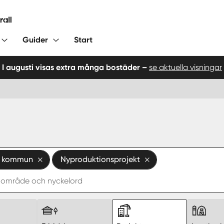
Guider
Start
I augusti visas extra många bostäder –
se aktuella visningar
— kommun
Nyproduktionsprojekt