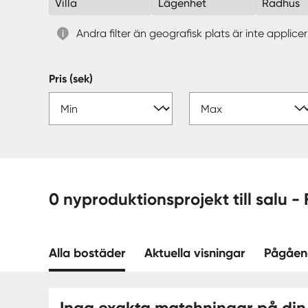
Villa
Lägenhet
Radhus
Andra filter än geografisk plats är inte applic
Pris (sek)
0
Alla bostäder
Aktuella visningar
Pågåen
Inga exakta matchningar på din