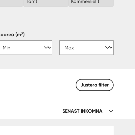
k
Tomt
Kommersiellt
2
Boarea
(m
)
Justera filter
SENAST INKOMNA