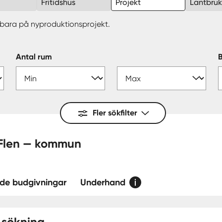
Fritidshus
Projekt
Lantbru
erbara på nyproduktionsprojekt.
Antal rum
Fler sökfilter
 nyproduktionsprojekt till salu - Flen — kommun
de budgivningar
Underhand
 sökning