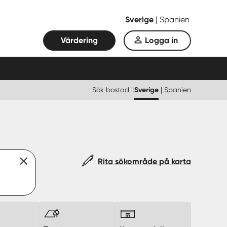
Sverige
|
Spanien
Värdering
Logga in
Sök bostad i:
Sverige
|
Spanien
Rita sökområde på karta