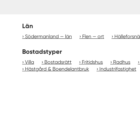
Län
Södermanland — län
Flen — ort
Hälleforsnä
Bostadstyper
Villa
Bostadsrätt
Fritidshus
Radhus
Hästgård & Boendelantbruk
Industrifastighet