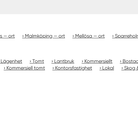
s — ort
Malmköping — ort
Mellösa — ort
Sparrehol
Lägenhet
Tomt
Lantbruk
Kommersiellt
Bostad
Kommersiell tomt
Kontorsfastighet
Lokal
Skog 