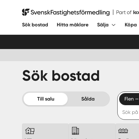
Hoppa
till
Svensk Fastighetsförmedling
innehåll
Sök bostad
Hitta mäklare
Sälja
Köpa
Sök bostad
Till salu
Sålda
Flen 