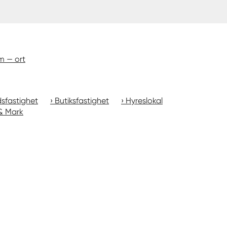
m — ort
sfastighet
Butiksfastighet
Hyreslokal
& Mark