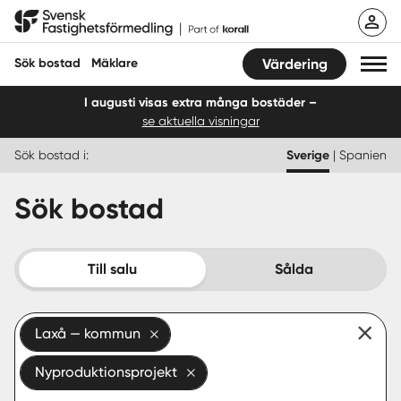
Hoppa
Svensk Fastighetsförmedling
till
innehåll
Sök bostad
Mäklare
Värdering
I augusti visas extra många bostäder –
se aktuella visningar
Sök bostad
Sök bostad i:
Sverige
|
Spanien
Hitta mäklare
Sök bostad
Sälja
Köpa
Till salu
Sålda
Guider
Laxå — kommun
Start
Nyproduktionsprojekt
Logga in