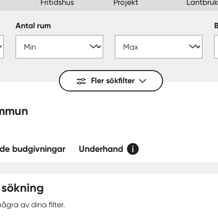
Fritidshus
Projekt
Lantbru
Antal rum
Fler sökfilter
s — kommun
de budgivningar
Underhand
 sökning
ågra av dina filter.