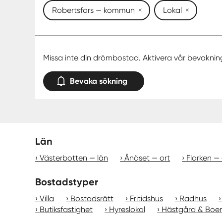
Robertsfors — kommun
Lokal
Missa inte din drömbostad. Aktivera vår bevaknin
Bevaka sökning
Län
Västerbotten — län
Ånäset — ort
Flarken — 
Bostadstyper
Villa
Bostadsrätt
Fritidshus
Radhus
Butiksfastighet
Hyreslokal
Hästgård & Boe