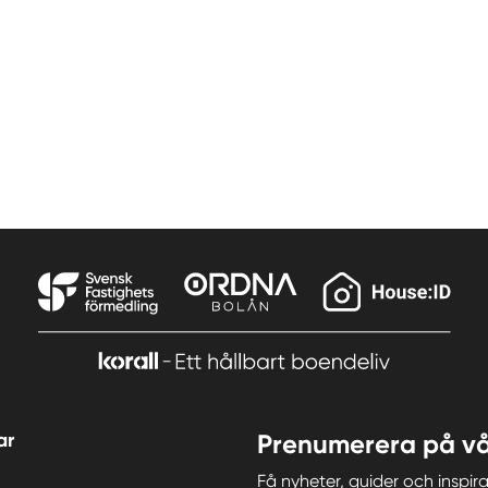
ar
Prenumerera på vå
Få nyheter, guider och insp