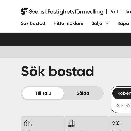
Hoppa
till
Svensk Fastighetsförmedling
innehåll
Sök bostad
Hitta mäklare
Sälja
Köpa
Sök bostad
Till salu
Sålda
Rober