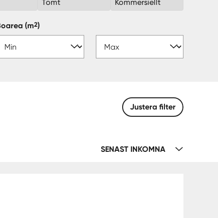
k
Tomt
Kommersiellt
2
Boarea
(m
)
Justera filter
SENAST INKOMNA