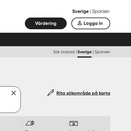
Sverige
|
Spanien
Värdering
Logga in
Sök bostad i:
Sverige
|
Spanien
Rita sökområde på karta