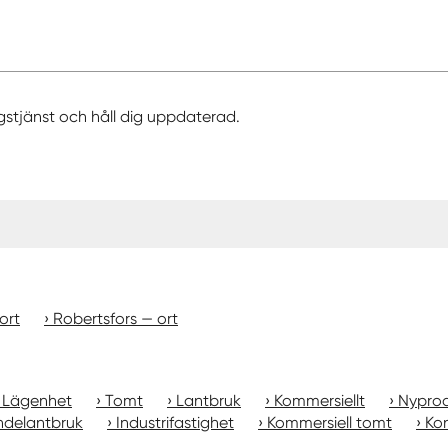
gstjänst och håll dig uppdaterad.
ort
Robertsfors — ort
Lägenhet
Tomt
Lantbruk
Kommersiellt
Nyprod
ndelantbruk
Industrifastighet
Kommersiell tomt
Kon