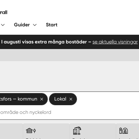
Guider
Start
I augusti visas extra många bostäder –
se aktuella visningar
tsfors — kommun
Lokal