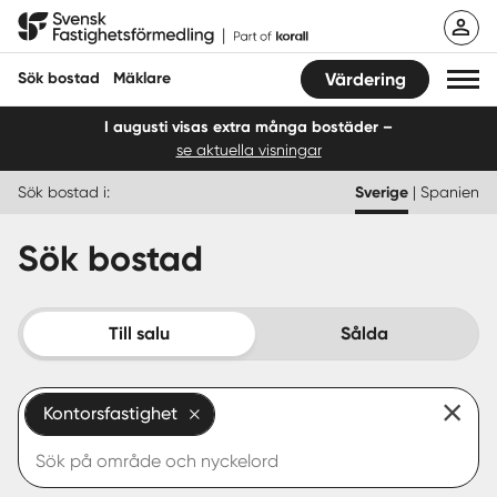
Hoppa
Svensk Fastighetsförmedling
till
innehåll
Sök bostad
Mäklare
Värdering
I augusti visas extra många bostäder –
se aktuella visningar
Sök bostad
Sök bostad i:
Sverige
|
Spanien
Hitta mäklare
Sök bostad
Sälja
Köpa
Till salu
Sålda
Guider
Kontorsfastighet
Start
Logga in