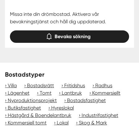
Missa inte din drömbostad. Aktivera vår
bevakningstjänst och håll dig uppdaterad.
Bevaka sökning
Bostadstyper
Villa
Bostadsrätt
Fritidshus
Radhus
Lägenhet
Tomt
Lantbruk
Kommersiellt
Nyproduktionsprojekt
Bostadsfastighet
Butiksfastighet
Hyreslokal
Hästgård & Boendelantbruk
Industrifastighet
Kommersiell tomt
Lokal
Skog & Mark