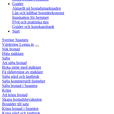
Guider
Aktuellt på bostadsmarknaden
Lån och hållbar boendeekonomi
Inspiration för hemmet
Flytt och praktiska tips
Guider och kunskapsbank
Start
Sverige
Spanien
Värdering
Logga in
Sök bostad
Hitta mäklare
Sälja
Att sälja bostad
Boka möte med mäklare
Få rådgivning av mäklare
Sälja gård och lantbruk
Sälja kommersiell fastighet
Sälja bostad i Spanien
Köpa
Att köpa bostad
Skapa bostadsbevakning
Bostäder till salu
Köpa bostad i Spanien
Köpa gård och lantbruk