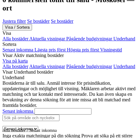
ort
Justera filter
Se bostäder
Se bostäder
Visa / Sortera
Visa
Alla bostäder
Aktuella visningar
Pågående budgivningar
Underhand
Sortera
Senast inkomna
Lägsta pris först
Högsta pris först
Visningstid
Visar Aktiv matchning bostäder
Visa på karta
Alla bostäder
Aktuella visningar
Pågående budgivningar
Underhand
Visar Underhand bostäder
Underhand
Bostäderna är till salu. Anmäl intresse för prisindikation,
uppdateringar och möjlighet till visning. Mäklaren arbetar aktivt med
matchning och tar kontakt med intresserade. Du kan även skapa en
bevakning av denna sökning för att inte missa att bli matchad med
framtida bostäder.
Senast inkomna
Alla bostäder / Senast inkomna
Inga exakta matchningar på din sökning
Prova att söka på ett större