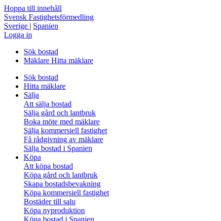
Hoppa till innehåll
Svensk Fastighetsförmedling
Sverige
|
Spanien
Logga in
Sök bostad
Mäklare
Hitta mäklare
Sök bostad
Hitta mäklare
Sälja
Att sälja bostad
Sälja gård och lantbruk
Boka möte med mäklare
Sälja kommersiell fastighet
Få rådgivning av mäklare
Sälja bostad i Spanien
Köpa
Att köpa bostad
Köpa gård och lantbruk
Skapa bostadsbevakning
Köpa kommersiell fastighet
Bostäder till salu
Köpa nyproduktion
Köpa bostad i Spanien