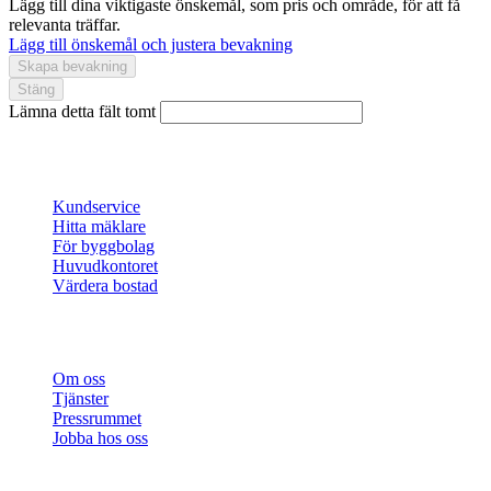
Lägg till dina viktigaste önskemål, som pris och område, för att få
relevanta träffar.
Lägg till önskemål och justera bevakning
Skapa bevakning
Stäng
Lämna detta fält tomt
Kontakt
Kundservice
Hitta mäklare
För byggbolag
Huvudkontoret
Värdera bostad
Genvägar
Om oss
Tjänster
Pressrummet
Jobba hos oss
Prenumerera på vårt nyhetsbrev