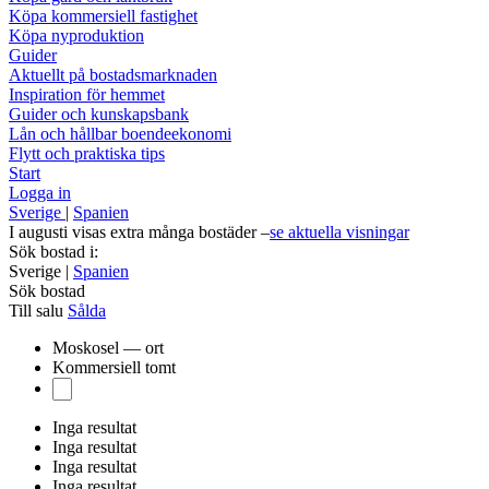
Köpa kommersiell fastighet
Köpa nyproduktion
Guider
Aktuellt på bostadsmarknaden
Inspiration för hemmet
Guider och kunskapsbank
Lån och hållbar boendeekonomi
Flytt och praktiska tips
Start
Logga in
Sverige
|
Spanien
I augusti visas extra många bostäder –
se aktuella visningar
Sök bostad i:
Sverige
|
Spanien
Sök bostad
Till salu
Sålda
Moskosel — ort
Kommersiell tomt
Inga resultat
Inga resultat
Inga resultat
Inga resultat