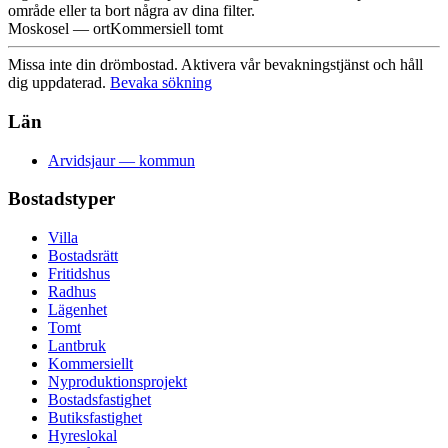
område eller ta bort några av dina filter.
Moskosel — ort
Kommersiell tomt
Missa inte din drömbostad. Aktivera vår bevakningstjänst och håll
dig uppdaterad.
Bevaka sökning
Län
Arvidsjaur — kommun
Bostadstyper
Villa
Bostadsrätt
Fritidshus
Radhus
Lägenhet
Tomt
Lantbruk
Kommersiellt
Nyproduktionsprojekt
Bostadsfastighet
Butiksfastighet
Hyreslokal