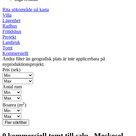
Rita sökområde på karta
Villa
Lägenhet
Radhus
Fritidshus
Projekt
Lantbruk
Tomt
Kommersiellt
Andra filter än geografisk plats är inte applicerbara på
nyproduktionsprojekt.
Pris (sek)
Antal rum
2
Boarea
(m
)
Fler sökfilter
0 kommersiell tomt till salu - Moskosel —