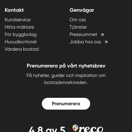
Kontakt
Genvägar
Kundservice
Om oss
Hitta mäklare
Tjänster
För byggbolag
Pressrummet
Huvudkontoret
Jobba hos oss
Värdera bostad
Prenumerera på vårt nyhetsbrev
Få nyheter, guider och inspiration om
bostadsmarknaden.
Prenumerera
4,8
av 5