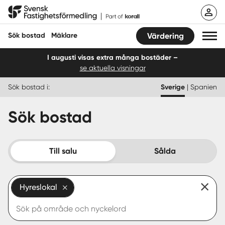
Hoppa
Svensk Fastighetsförmedling
till
innehåll
Sök bostad
Mäklare
Värdering
I augusti visas extra många bostäder –
se aktuella visningar
Sök bostad
Sök bostad i:
Sverige
|
Spanien
Hitta mäklare
Sök bostad
Sälja
Köpa
Till salu
Sålda
Guider
Hyreslokal
Start
Logga in