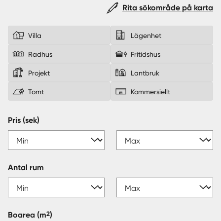
Rita sökområde på karta
Sverige
|
Spanien
Villa
Lägenhet
Radhus
Fritidshus
Projekt
Lantbruk
Tomt
Kommersiellt
Pris (sek)
Antal rum
2
Boarea
(m
)