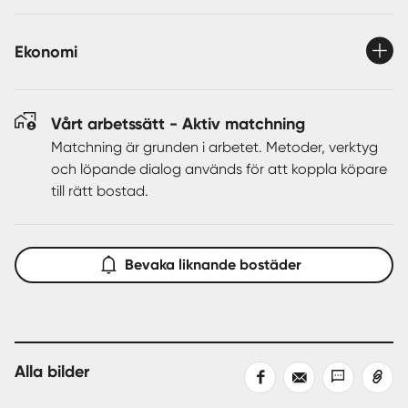
Ekonomi
Vårt arbetssätt - Aktiv matchning
Matchning är grunden i arbetet. Metoder, verktyg
och löpande dialog används för att koppla köpare
till rätt bostad.
Bevaka liknande bostäder
Alla bilder
Dela
Dela
Dela
Kopiera
på
med
med
länk