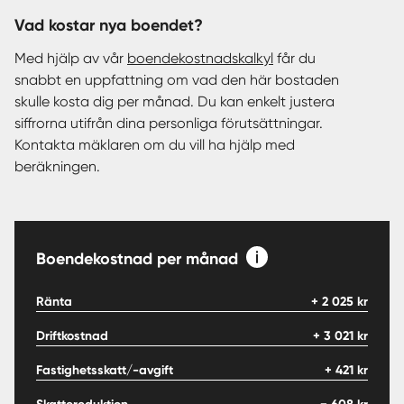
Vad kostar nya boendet?
Med hjälp av vår
boendekostnadskalkyl
får du
snabbt en uppfattning om vad den här bostaden
skulle kosta dig per månad. Du kan enkelt justera
siffrorna utifrån dina personliga förutsättningar.
Kontakta mäklaren om du vill ha hjälp med
beräkningen.
Boendekostnad per månad
Ränta
+
2 025
kr
Driftkostnad
+
3 021
kr
Fastighetsskatt/-avgift
+
421
kr