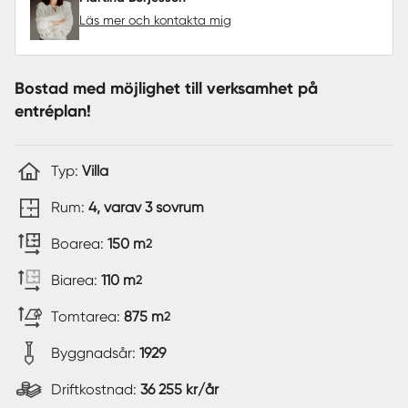
Läs mer och kontakta mig
Bostad med möjlighet till verksamhet på
entréplan!
Typ:
Villa
Rum:
4, varav 3 sovrum
Boarea:
150 m
2
Biarea:
110 m
2
Tomtarea:
875 m
2
Byggnadsår:
1929
Driftkostnad:
36 255 kr/år