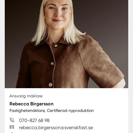
Ansvarig mäklare
Rebecca Birgersson
Fastighetsmäklare, Certifierad nyproduktion
070-827 68 98
rebecca.birgersson@svenskfast.se