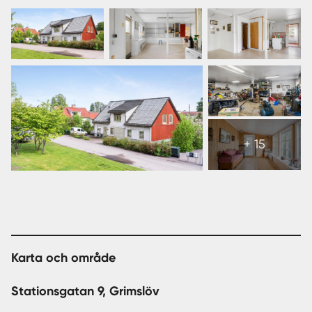
Facebook
epost
sms
Visa
alla
+ 15
21
bilder
Karta och område
Stationsgatan 9, Grimslöv