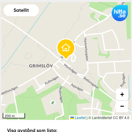
Satellit
+
−
200 m
Leaflet
|
© Lantmäteriet CC BY 4.0
Visa avstånd som lista: