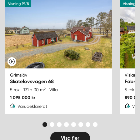
Visning 19/8
Visning 2
Grimslöv
Visland
Skatelövsvägen 68
Fabrik
2
5 rok
131 + 30 m
Villa
5 rok
1 095 000 kr
890 00
Varudeklarerat
Var
Visa fler