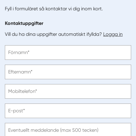
Fyll i formuläret så kontaktar vi dig inom kort.
Kontaktuppgifter
Vill du ha dina uppgifter automatiskt ifyllda?
Logga in
Vänligen
Förnamn*
ange
förnamn
Vänligen
Efternamn*
ange
efternamn
Vänligen
Mobiltelefon*
ange
telefonnummer
Vänligen
E-post*
ange
e-
post
Eventuellt meddelande (max 500 tecken)