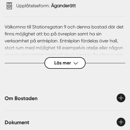
Upplåtelseform:
Äganderätt
Välkomna till Stationsgatan 9 och denna bostad där det
finns möjlighet att bo på övreplan samt ha sin
verksamhet på entréplan. Entréplan fördelas över hall,
stort rum med möjlighet till exempelvis atelje eller någon
annan verksamhet samt ett stort garage. En våning upp
möts man av bostadens boningsdel med kök,
Läs mer
vardagsrum, tre sovrum, wc och ett duschrum. Här bor
man i ett centralt läge i Grimslöv ett stenkast ifrån
matbutiken. I Grimslöv finner man även förskola, skola
och bank!
Fastigheten säljs med friskrivningsklausul.
Om Bostaden
Välkommen på visning! / Rebecca
Dokument