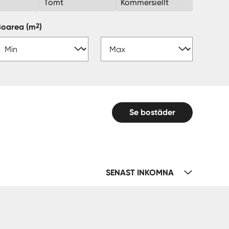
k
Tomt
Kommersiellt
2
Boarea
(m
)
Se bostäder
SENAST INKOMNA