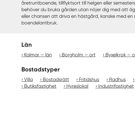
åretruntboende, tillflyktsort till helgen eller semest
behöver du bruka gården utan nöjer dig med att äga o
eller chansen att driva en hästgård, kanske med en ri
boendelantbruk.
Län
Kalmar — län
Borgholm — ort
Byxelkrok — o
Bostadstyper
Villa
Bostadsrätt
Fritidshus
Radhus
Butiksfastighet
Hyreslokal
Industrifastighet