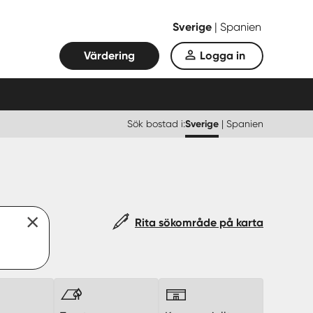
Sverige
|
Spanien
Värdering
Logga in
Sök bostad i:
Sverige
|
Spanien
Rita sökområde på karta