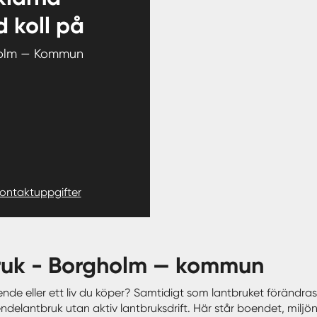
 koll på
olm — Kommun
kontaktuppgifter
bruk - Borgholm — kommun
nde eller ett liv du köper? Samtidigt som lantbruket förändras 
ndelantbruk utan aktiv lantbruksdrift. Här står boendet, miljö