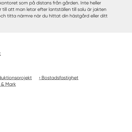
å kontoret som på distans från gården. Inte heller
att man letar efter lantställen till salu är jakten
h titta närmre när du hittat din hästgård eller ditt
t
uktionsprojekt
Bostadsfastighet
 & Mark