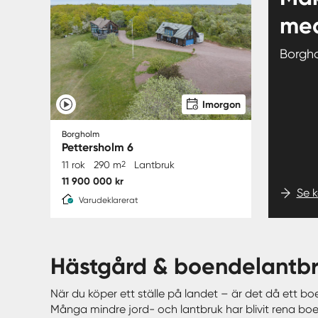
med
Borgh
Imorgon
Borgholm
Pettersholm 6
11 rok
290 m
2
Lantbruk
11 900 000 kr
Se 
Varudeklarerat
hästgård & boendelant
När du köper ett ställe på landet – är det då ett boe
Många mindre jord- och lantbruk har blivit rena boe