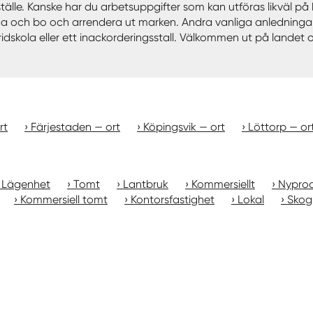
erställe. Kanske har du arbetsuppgifter som kan utföras likväl p
ch bo och arrendera ut marken. Andra vanliga anledningar till 
dskola eller ett inackorderingsstall. Välkommen ut på landet oc
rt
Färjestaden — ort
Köpingsvik — ort
Löttorp — or
Lägenhet
Tomt
Lantbruk
Kommersiellt
Nyprod
Kommersiell tomt
Kontorsfastighet
Lokal
Skog