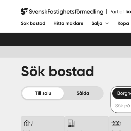
Hoppa
till
Svensk Fastighetsförmedling
innehåll
Sök bostad
Hitta mäklare
Sälja
Köpa
Sök bostad
Till salu
Sålda
Borgh