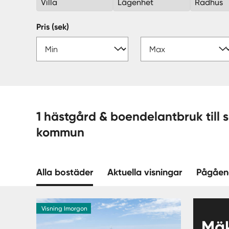
Villa
Lägenhet
Radhus
Pris (sek)
1 hästgård & boendelantbruk till salu - Bor
kommun
Alla bostäder
Aktuella visningar
Pågåen
Visning Imorgon
Mäk