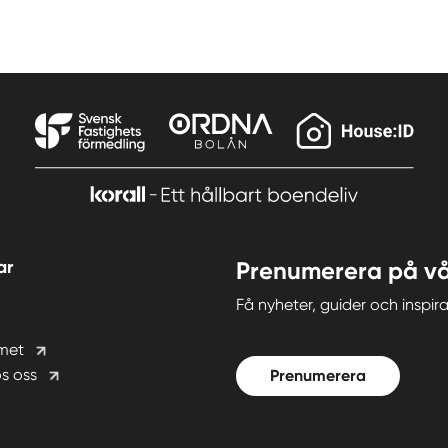
ar
Prenumerera på vå
Få nyheter, guider och insp
met
s oss
Prenumerera