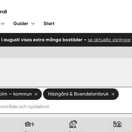
Guider
Start
I augusti visas extra många bostäder –
se aktuella visningar
olm — kommun
Hästgård & Boendelantbruk