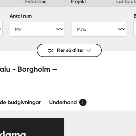
Fritidshus
Projekt
Lantbru
Antal rum
Fler sökfilter
gholm —
de budgivningar
Underhand
larna