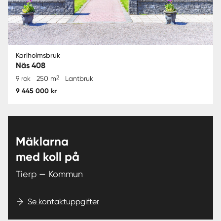
Karlholmsbruk
Näs 408
2
9 rok
250 m
Lantbruk
9 445 000 kr
Mäklarna
med koll på
Tierp — Kommun
Se kontaktuppgifter