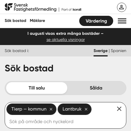
Hoppa
Svensk Fastighetsförmedling
till
innehåll
Sök bostad
Mäklare
Värdering
I augusti visas extra många bostäder –
se aktuella visningar
Sök bostad
Sök bostad i:
Sverige
|
Spanien
Hitta mäklare
Sök bostad
Sälja
Köpa
Till salu
Sålda
Guider
Tierp — kommun
Lantbruk
Start
Logga in