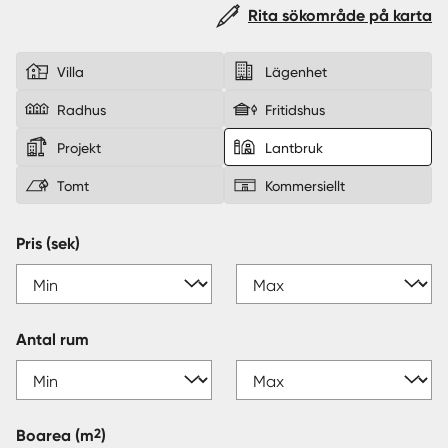
Rita sökområde på karta
Sverige
|
Spanien
Villa
Lägenhet
Radhus
Fritidshus
Projekt
Lantbruk
Tomt
Kommersiellt
Pris (sek)
Antal rum
2
Boarea
(m
)