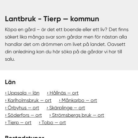
lantbruk - Tierp — kommun
Köpa en gård – är det ett boende eller ett liv? Det finns
säkert lika många svar som gårdar men för nästan alla
handlar det om drömmen om livet på landet. Oavsett
din anledning kan du här söka på de gårdar vi har till
salu.
Län
Uppsala — län
Hållnäs — ort
Karlholmsbruk — ort
Månkarbo — ort
Örbyhus — ort
Skärplinge — ort
Söderfors — ort
Strömsbergs bruk — ort
Tierp — ort
Tobo — ort