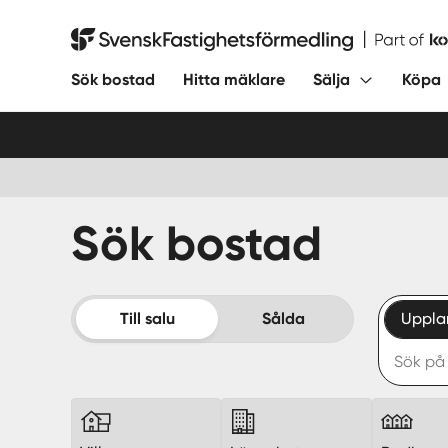
Hoppa
till
Svensk Fastighetsförmedling
innehåll
Sök bostad
Hitta mäklare
Sälja
Köpa
Sök bostad
Till salu
Sålda
Uppla