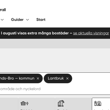
Guider
Start
I augusti visas extra många bostäder –
se aktuella visningar
nds-Bro — kommun
Lantbruk