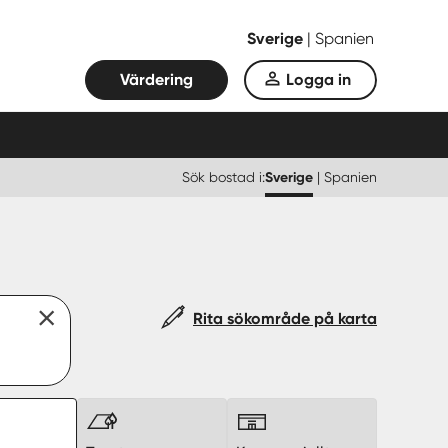
Sverige
|
Spanien
Värdering
Logga in
Sök bostad i:
Sverige
|
Spanien
Rita sökområde på karta