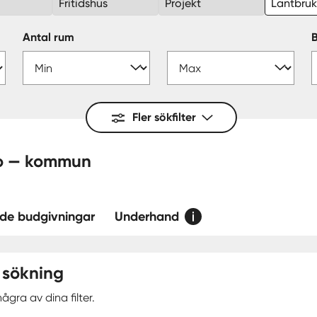
Fritidshus
Projekt
Lantbru
Antal rum
Fler sökfilter
Upplands-Bro — kommun
de budgivningar
Underhand
 sökning
ågra av dina filter.