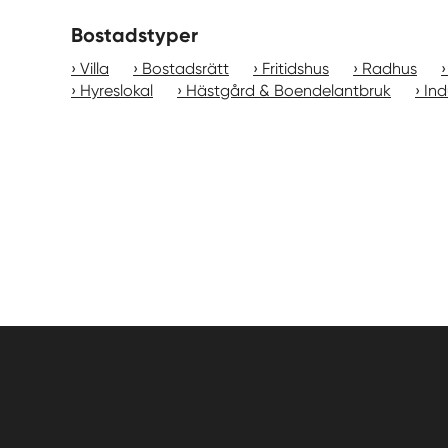
Bostadstyper
Villa
Bostadsrätt
Fritidshus
Radhus
Hyreslokal
Hästgård & Boendelantbruk
Ind