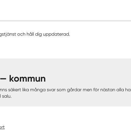
gstjänst och håll dig uppdaterad.
o — kommun
 finns säkert lika många svar som gårdar men för nästan alla
 salu.
rt