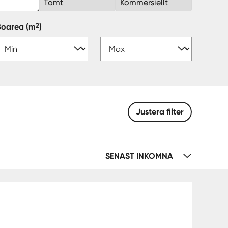
k
Tomt
Kommersiellt
2
Boarea
(m
)
Justera filter
SENAST INKOMNA