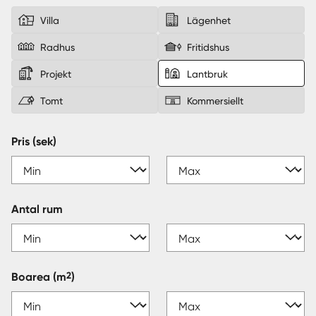
Villa
Lägenhet
Sverige
|
Spanien
Radhus
Fritidshus
Projekt
Lantbruk
Tomt
Kommersiellt
Pris (sek)
Antal rum
2
Boarea
(m
)