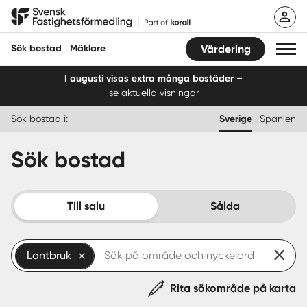
Hoppa
Svensk Fastighetsförmedling
till
innehåll
Sök bostad
Mäklare
Värdering
I augusti visas extra många bostäder –
se aktuella visningar
Sök bostad
Sök bostad i:
Sverige
|
Spanien
Hitta mäklare
Sök bostad
Sälja
Köpa
Till salu
Sålda
Guider
Lantbruk
Start
Rita sökområde på karta
Logga in