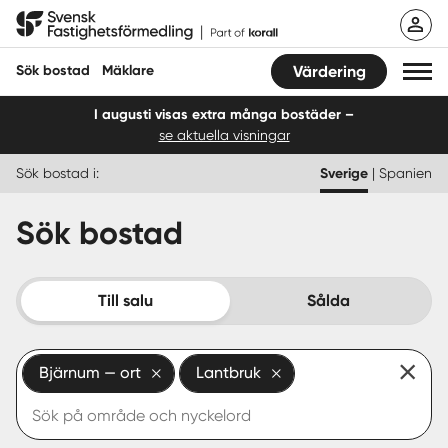
Hoppa
Svensk Fastighetsförmedling
till
innehåll
Sök bostad
Mäklare
Värdering
I augusti visas extra många bostäder –
se aktuella visningar
Sök bostad
Sök bostad i:
Sverige
|
Spanien
Hitta mäklare
Sök bostad
Sälja
Köpa
Till salu
Sålda
Guider
Bjärnum — ort
Lantbruk
Start
Logga in