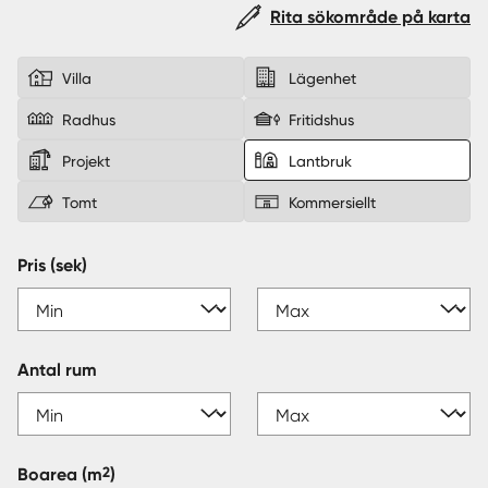
Rita sökområde på karta
Sverige
|
Spanien
Villa
Lägenhet
Radhus
Fritidshus
Projekt
Lantbruk
Tomt
Kommersiellt
Pris (sek)
Antal rum
2
Boarea
(m
)