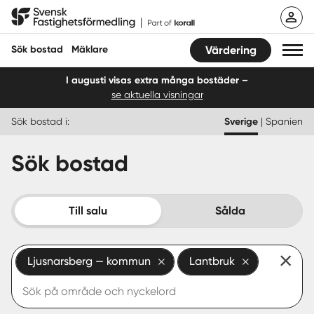
Hoppa
Svensk Fastighetsförmedling
till
innehåll
Sök bostad
Mäklare
Värdering
I augusti visas extra många bostäder –
se aktuella visningar
Sök bostad
Sök bostad i:
Sverige
|
Spanien
Hitta mäklare
Sök bostad
Sälja
Köpa
Till salu
Sålda
Guider
Ljusnarsberg — kommun
Lantbruk
Start
Logga in