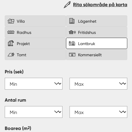
Rita sökområde på karta
Sverige
|
Spanien
Villa
Lägenhet
Radhus
Fritidshus
Projekt
Lantbruk
Tomt
Kommersiellt
Pris (sek)
Antal rum
2
Boarea
(m
)