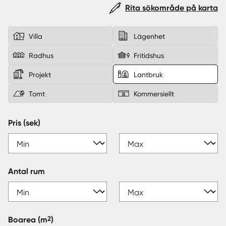
Rita sökområde på karta
Sverige
|
Spanien
Villa
Lägenhet
Radhus
Fritidshus
Projekt
Lantbruk
Tomt
Kommersiellt
Pris (sek)
Antal rum
2
Boarea
(m
)