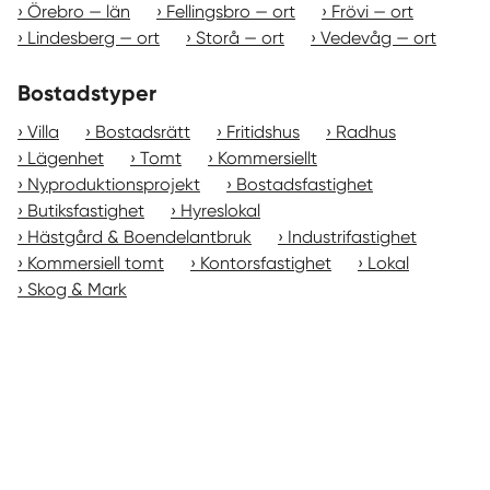
Örebro — län
Fellingsbro — ort
Frövi — ort
Lindesberg — ort
Storå — ort
Vedevåg — ort
Bostadstyper
Villa
Bostadsrätt
Fritidshus
Radhus
Lägenhet
Tomt
Kommersiellt
Nyproduktionsprojekt
Bostadsfastighet
Butiksfastighet
Hyreslokal
Hästgård & Boendelantbruk
Industrifastighet
Kommersiell tomt
Kontorsfastighet
Lokal
Skog & Mark