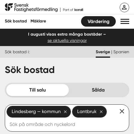
Hoppa
Svensk Fastighetsförmedling
till
innehåll
Sök bostad
Mäklare
Värdering
I augusti visas extra många bostäder –
se aktuella visningar
Sök bostad
Sök bostad i:
Sverige
|
Spanien
Hitta mäklare
Sök bostad
Sälja
Köpa
Till salu
Sålda
Guider
Lindesberg — kommun
Lantbruk
Start
Logga in