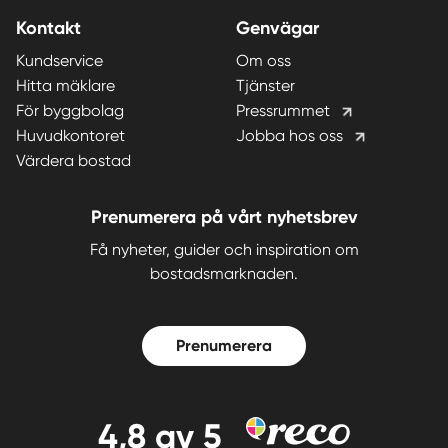
Kontakt
Genvägar
Kundservice
Om oss
Hitta mäklare
Tjänster
För byggbolag
Pressrummet
Huvudkontoret
Jobba hos oss
Värdera bostad
Prenumerera på vårt nyhetsbrev
Få nyheter, guider och inspiration om
bostadsmarknaden.
Prenumerera
4,8
av 5