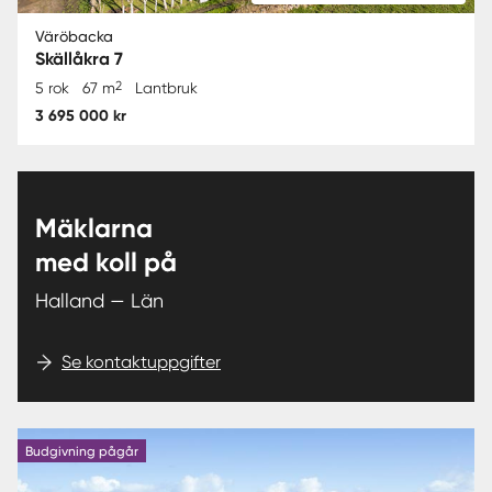
Väröbacka
Skällåkra 7
2
5 rok
67 m
Lantbruk
3 695 000 kr
Mäklarna
med koll på
Halland — Län
Se kontaktuppgifter
Budgivning pågår