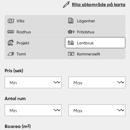
Rita sökområde på karta
Sverige
|
Spanien
Villa
Lägenhet
Radhus
Fritidshus
Projekt
Lantbruk
Tomt
Kommersiellt
Pris (sek)
Antal rum
2
Boarea
(m
)