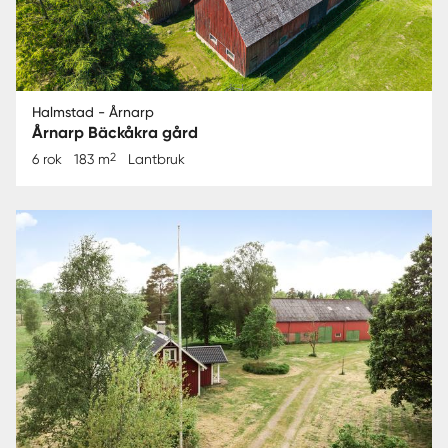
Halmstad - Årnarp
Årnarp Bäckåkra gård
2
6 rok
183 m
Lantbruk