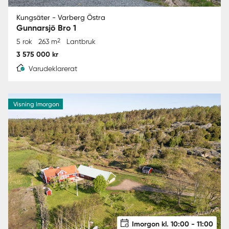
Kungsäter - Varberg Östra
Gunnarsjö Bro 1
2
5 rok
263 m
Lantbruk
3 575 000 kr
Varudeklarerat
Visning Imorgon
Imorgon kl. 10:00 - 11:00