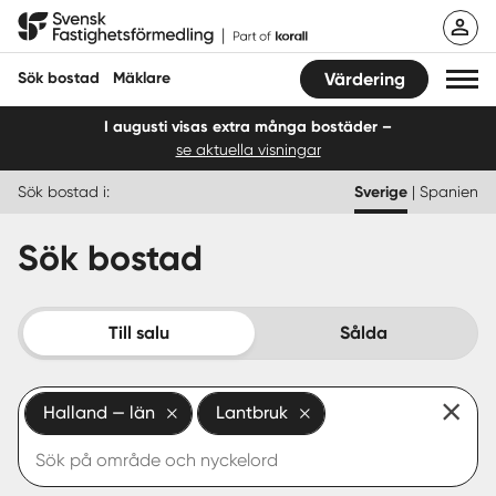
Hoppa
Svensk Fastighetsförmedling
till
innehåll
Sök bostad
Mäklare
Värdering
I augusti visas extra många bostäder –
se aktuella visningar
Sök bostad
Sök bostad i:
Sverige
|
Spanien
Hitta mäklare
Sök bostad
Sälja
Köpa
Till salu
Sålda
Guider
Halland — län
Lantbruk
Start
Logga in