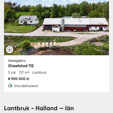
Vessigebro
Gisselstad 112
2
5 rok
137 m
Lantbruk
8 900 000 kr
Varudeklarerat
lantbruk - Halland — län