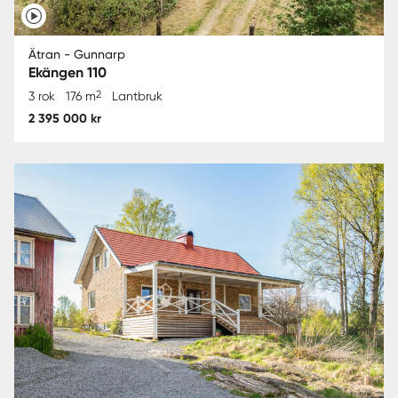
Ätran - Gunnarp
Ekängen 110
2
3 rok
176 m
Lantbruk
2 395 000 kr