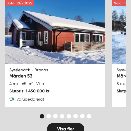
Såld
21/2 2025
Såld
13/2
Sysslebäck - Branäs
Syssleb
Mården 53
Mårde
2
4 rok
65 m
Villa
5 rok
Slutpris: 1 450 000 kr
Slutpri
Varudeklarerat
Visa fler