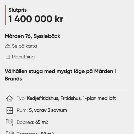
Slutpris
Sverige
|
Spanien
1 400 000 kr
Mården 76
, Sysslebäck
Se på karta
Planritning
Välhållen stuga med mysigt läge på Mården i
Branäs
Typ:
Kedjefritidshus, Fritidshus, 1-plan med loft
Rum:
5, varav 3 sovrum
Boarea:
65 m
2