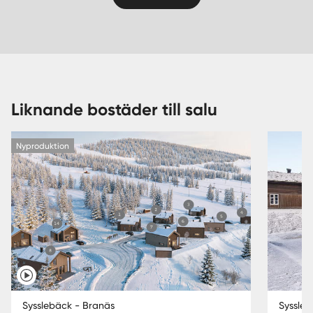
Liknande bostäder till salu
Nyproduktion
Sysslebäck - Branäs
Syssleb