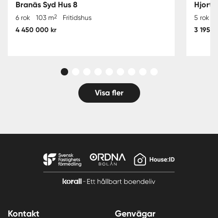
Branäs Syd Hus 8
Hjorte
2
6 rok
103 m
Fritidshus
5 rok
4 450 000 kr
3 195 0
Visa fler
Kontakt
Genvägar