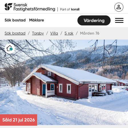
Hoppa
Svensk Fastighetsförmedling
till
innehåll
Sök bostad
Mäklare
Värdering
Sök bostad
/
Torsby
/
Villa
/
5 rok
/
Mården 76
Sök bostad
Varudeklarerat
Hitta mäklare
Sälja
Köpa
Guider
Start
Såld 21 jul 2026
Logga in