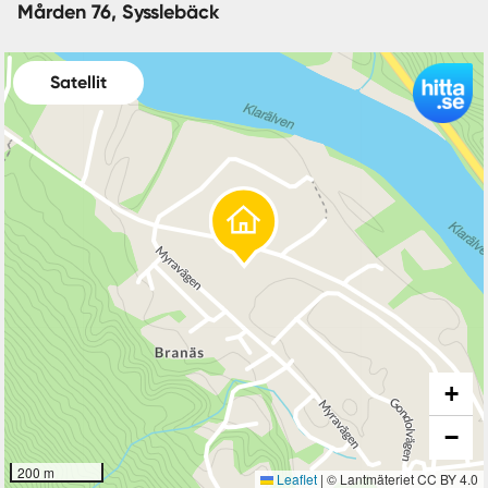
Mården 76, Sysslebäck
Satellit
+
−
200 m
Leaflet
|
© Lantmäteriet CC BY 4.0