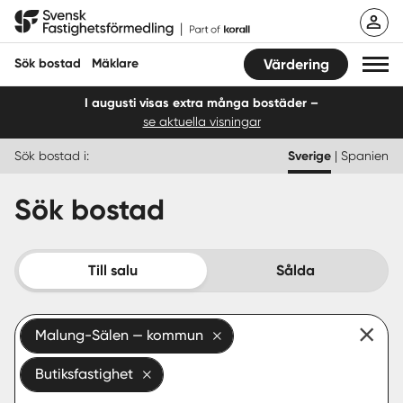
Hoppa
Svensk Fastighetsförmedling
till
innehåll
Sök bostad
Mäklare
Värdering
I augusti visas extra många bostäder –
se aktuella visningar
Sök bostad
Sök bostad i:
Sverige
|
Spanien
Hitta mäklare
Sök bostad
Sälja
Köpa
Till salu
Sålda
Guider
Malung-Sälen — kommun
Start
Butiksfastighet
Logga in