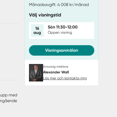
Månadsavgift: 4 008 kr/månad
Välj visningstid
Sön 11:30-12:00
16
aug
Öppen visning
Visningsanmälan
Ansvarig mäklare
Alexander Wall
Läs mer och kontakta mig
tgrupp med
nomgående