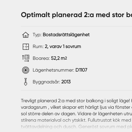
Optimalt planerad 2:a med stor ba
Typ:
Bostadsrättslägenhet
Rum:
2, varav 1 sovrum
Boarea:
52,2 m
2
Lägenhetsnummer:
D1107
Byggnadsår:
2013
Trevligt planerad 2:a med stor balkong i soligt läge
vardagsrum , vilket skapar ett härligt ljus via fönst
sol större delen av dagen. Vidare är lägenheten u
stilrena materialval och ytskikt. Fullutrustat kök me
tvättavdelning och dusch. Generöst sovrum med pla