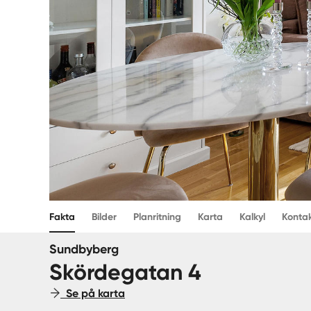
Fakta
Bilder
Planritning
Karta
Kalkyl
Konta
Sundbyberg
Skördegatan 4
Se på karta