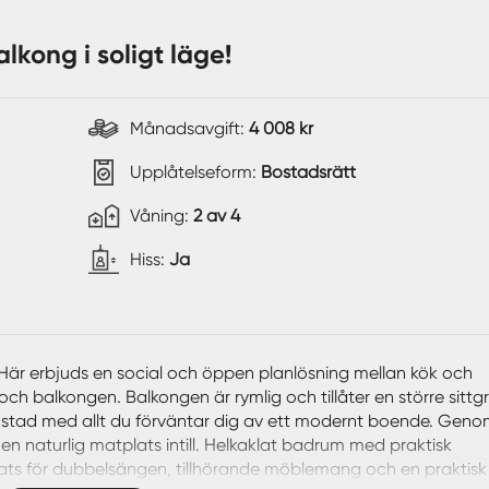
lkong i soligt läge!
Månadsavgift:
4 008 kr
Upplåtelseform:
Bostadsrätt
Våning:
2 av 4
Hiss:
Ja
! Här erbjuds en social och öppen planlösning mellan kök och
er och balkongen. Balkongen är rymlig och tillåter en större sit
trustad med allt du förväntar dig av ett modernt boende. Ge
d en naturlig matplats intill. Helkaklat badrum med praktisk
ts för dubbelsängen, tillhörande möblemang och en praktisk