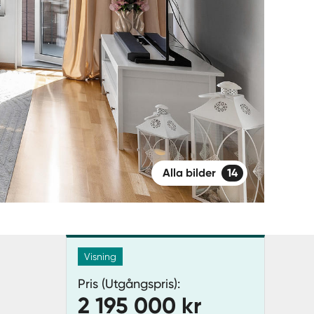
Alla bilder
14
Visning
Pris (Utgångspris):
2 195 000 kr