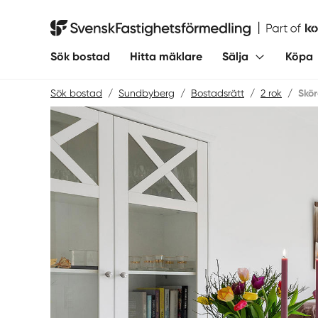
Hoppa
till
Svensk Fastighetsförmedling
innehåll
Sök bostad
Hitta mäklare
Sälja
Köpa
Sök bostad
/
Sundbyberg
/
Bostadsrätt
/
2 rok
/
Skö