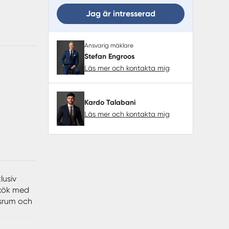
Jag är intresserad
Ansvarig mäklare
Stefan Engroos
Läs mer och kontakta mig
Kardo Talabani
Läs mer och kontakta mig
lusiv
kkök med
gsrum och