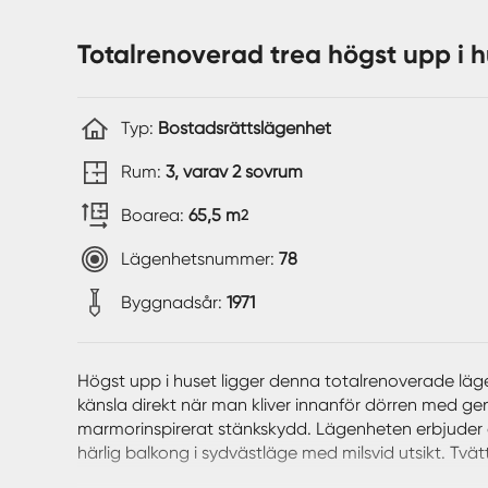
Totalrenoverad trea högst upp i h
Typ:
Bostadsrättslägenhet
Rum:
3, varav 2 sovrum
Boarea:
65,5 m
2
Lägenhetsnummer:
78
Byggnadsår:
1971
Högst upp i huset ligger denna totalrenoverade läg
känsla direkt när man kliver innanför dörren med g
marmorinspirerat stänkskydd. Lägenheten erbjuder
härlig balkong i sydvästläge med milsvid utsikt. Tvä