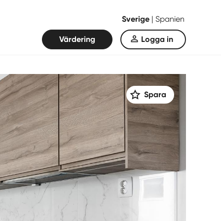
Sverige
|
Spanien
Värdering
Logga in
Spara