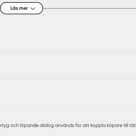
ner, servicemöjligheter och naturområden. Du har även närhet
Läs mer
 20 min. Kungens kurva, Skärholmens C Heron City och IKEA lig
ligger även det inom gångavstånd.
ktyg och löpande dialog används för att koppla köpare till rä