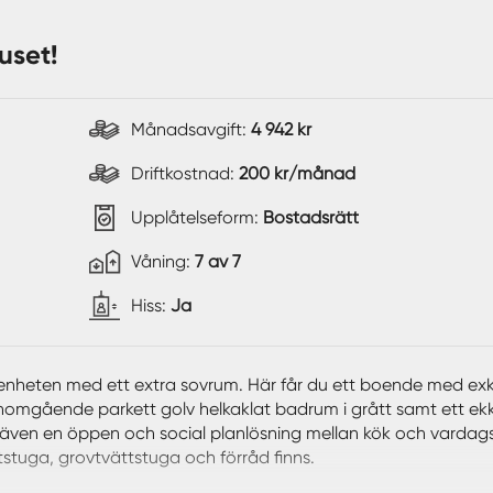
uset!
Månadsavgift:
4 942 kr
Driftkostnad:
200 kr/månad
Upplåtelseform:
Bostadsrätt
Våning:
7 av 7
Hiss:
Ja
enheten med ett extra sovrum. Här får du ett boende med exk
enomgående parkett golv helkaklat badrum i grått samt ett e
 även en öppen och social planlösning mellan kök och varda
ttstuga, grovtvättstuga och förråd finns.