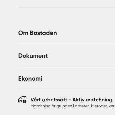
Här bor man väldigt nära barnomsorg, kommunikatio
E4:an som tar dig till centrala Stockholm på knappt
min bort med bil. Flottsbro och dess naturområde 
Varmt välkommen på visning!
Om Bostaden
Dokument
Ekonomi
Vårt arbetssätt - Aktiv matchning
Matchning är grunden i arbetet. Metoder, ver