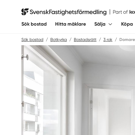
Hoppa
till
Svensk Fastighetsförmedling
innehåll
Sök bostad
Hitta mäklare
Sälja
Köpa
Sök bostad
/
Botkyrka
/
Bostadsrätt
/
3 rok
/
Domare