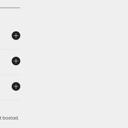
 till
ger 10
tt bostad.