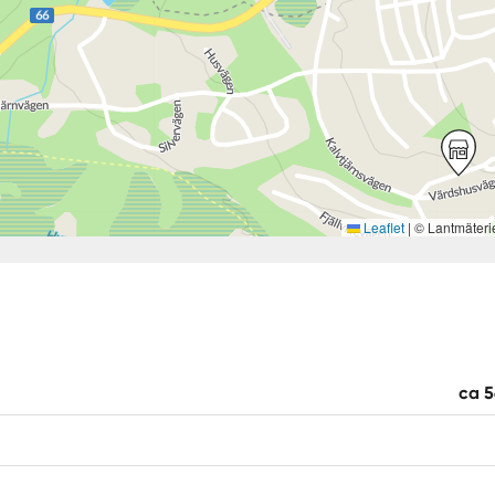
Leaflet
|
© Lantmäteri
ca 5