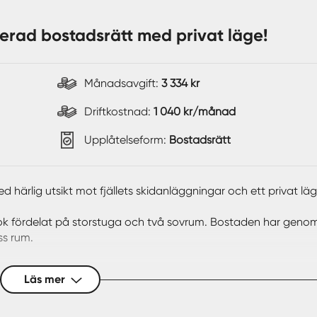
erad bostadsrätt med privat läge!
Månadsavgift:
3 334 kr
Driftkostnad:
1 040 kr/månad
Upplåtelseform:
Bostadsrätt
härlig utsikt mot fjällets skidanläggningar och ett privat läg
 rok fördelat på storstuga och två sovrum. Bostaden har geno
ss rum.
kidanläggningar och ett härligt ljusinsläpp. Här finns utrymme f
Läs mer
vdelningen är modern och välplanerad med spis, diskmaskin 
rymme för att umgås tillsammans med matlagning och avkopplin
 ny färg och nya golv. Tillsammans ger de möjlighet för 4-6 