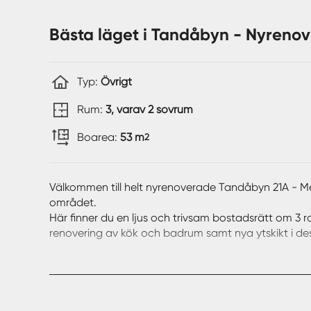
Bästa läget i Tandåbyn - Nyrenov
Typ:
Övrigt
Rum:
3, varav 2 sovrum
Boarea:
53 m
2
Välkommen till helt nyrenoverade Tandåbyn 21A - Med 
området.
Här finner du en ljus och trivsam bostadsrätt om 3
renovering av kök och badrum samt nya ytskikt i de
Allrummets fönsterparti ger fin utsikt mot fjällets s
matplats och soffgrupp framför braskaminen. Köksa
kyl/frys. Den öppna planlösningen ger trevligt ut
Bostadens två sovrum har fått en uppfräschning med