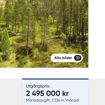
Alla bilder
31
Utgångspris:
2 495 000 kr
Månadsavgift: 3 334 kr/månad