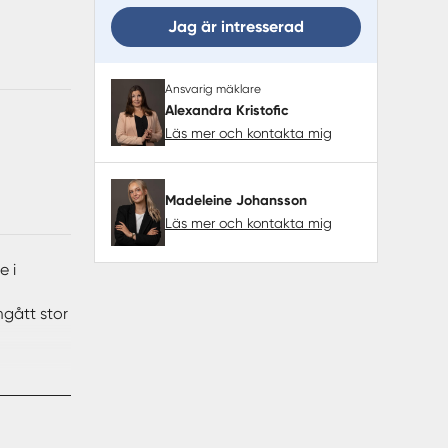
Jag är intresserad
Ansvarig mäklare
Alexandra Kristofic
Läs mer och kontakta mig
Madeleine Johansson
Läs mer och kontakta mig
e i
mgått stor
ör både
och
g.
bäddar.