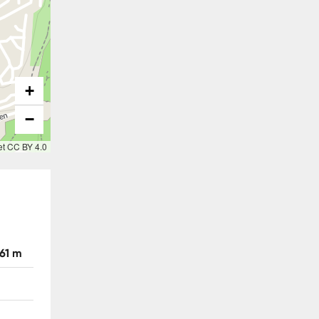
+
−
et CC BY 4.0
61 m