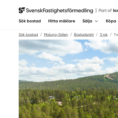
Hoppa
till
Svensk Fastighetsförmedling
innehåll
Sök bostad
Hitta mäklare
Sälja
Köpa
Sök bostad
/
Malung-Sälen
/
Bostadsrätt
/
3 rok
/
Ta