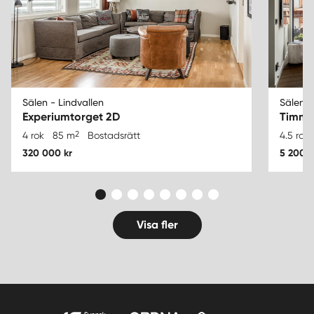
Sälen - Lindvallen
Sälen -
Experiumtorget 2D
Timmer
2
4 rok
85 m
Bostadsrätt
4.5 rok
320 000 kr
5 200 0
Visa fler