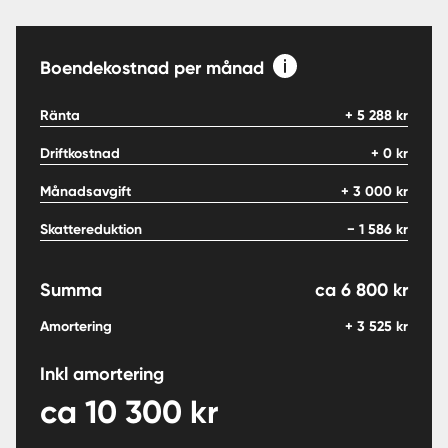
Boendekostnad per månad
Ränta
+
5 288
kr
Driftkostnad
+
0
kr
Månadsavgift
+
3 000
kr
Skattereduktion
−
1 586
kr
Summa
ca
6 800
kr
Amortering
+
3 525
kr
Inkl amortering
ca
10 300
kr