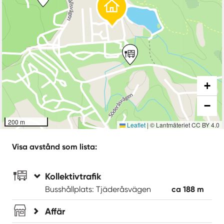
+
−
200 m
Leaflet
|
© Lantmäteriet CC BY 4.0
Visa avstånd som lista:
Kollektivtrafik
Busshållplats: Tjäderåsvägen
ca 188 m
Affär