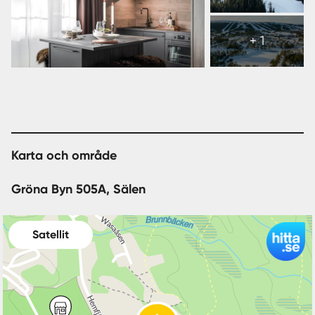
Visa
alla
+ 1
7
bilder
Karta och område
Gröna Byn 505A, Sälen
Satellit