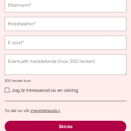
Vänligen
Efternamn*
ange
efternamn
Vänligen
Mobiltelefon*
ange
telefonnummer
Vänligen
E-post*
ange
e-
post
Eventuellt meddelande (max 500 tecken)
500
tecken kvar
Jag är intresserad av en visning
Ta del av vår
integritetspolicy
Skicka