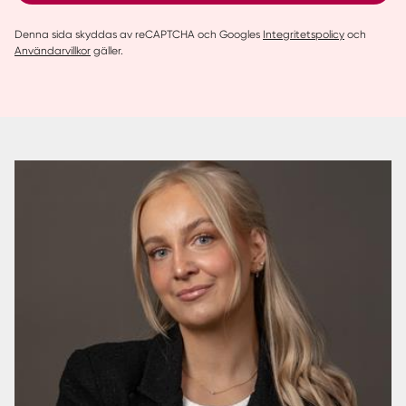
Denna sida skyddas av reCAPTCHA och Googles
Integritetspolicy
och
Användarvillkor
gäller.