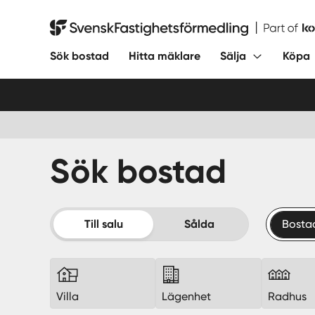
Hoppa
till
Svensk Fastighetsförmedling
innehåll
Sök bostad
Hitta mäklare
Sälja
Köpa
Sök bostad
Till salu
Sålda
Bostad
Villa
Lägenhet
Radhus