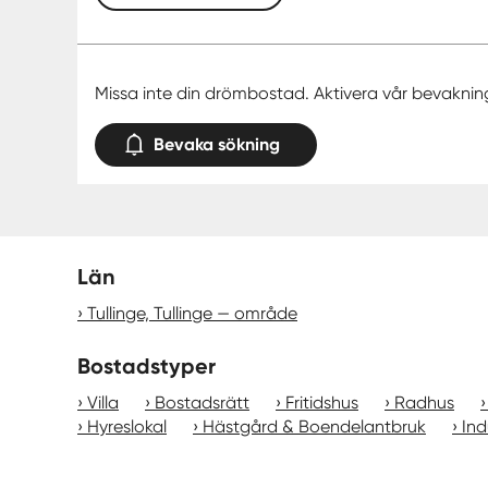
Missa inte din drömbostad. Aktivera vår bevaknin
Bevaka sökning
Län
Tullinge, Tullinge — område
Bostadstyper
Villa
Bostadsrätt
Fritidshus
Radhus
Hyreslokal
Hästgård & Boendelantbruk
Ind