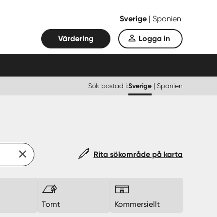
Sverige
|
Spanien
Värdering
Logga in
Sök bostad i:
Sverige
|
Spanien
Rita sökområde på karta
k
Tomt
Kommersiellt