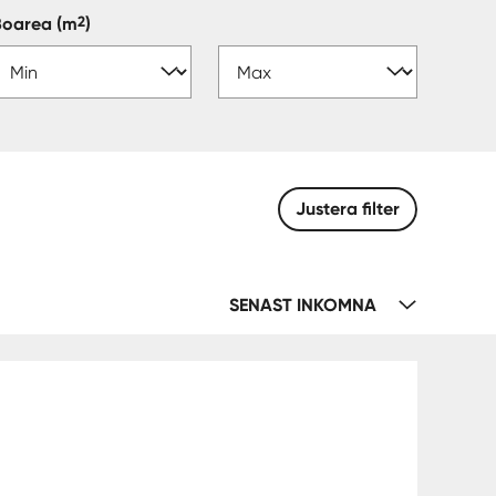
2
Boarea
(m
)
Justera filter
SENAST INKOMNA