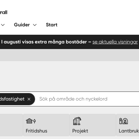
Guider
Start
I augusti visas extra många bostäder –
se aktuella visningar
sfastighet
Fritidshus
Projekt
Lantbru