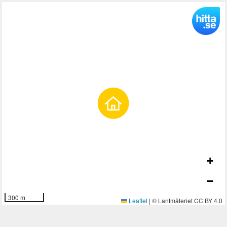
+
−
300 m
Leaflet
|
© Lantmäteriet CC BY 4.0