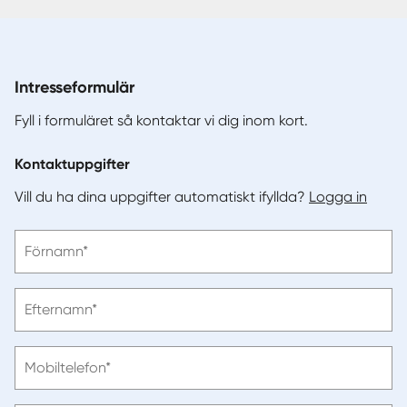
Intresseformulär
Fyll i formuläret så kontaktar vi dig inom kort.
Kontaktuppgifter
Vill du ha dina uppgifter automatiskt ifyllda?
Logga in
Vänligen
Förnamn*
ange
förnamn
Vänligen
Efternamn*
ange
efternamn
Vänligen
Mobiltelefon*
ange
telefonnummer