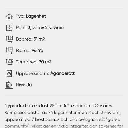
Typ:
Lägenhet
Rum:
3, varav 2 sovrum
Boarea:
91 m
2
Biarea:
96 m
2
Tomtarea:
30 m
2
Upplåtelseform:
Äganderätt
Hiss:
Ja
Nyproduktion endast 250 m från stranden i Casares.
Komplexet består av 74 lägenheter med 2 och 3 sovrum,
uppdelat på 7 bostadshus och alla belägna i ett "gated
community", vilket ger en viktig integritet och säkerhet för