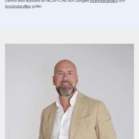
Denna sida skyddas av reCAPTCHA och Googles
Integritetspolicy
och
Användarvillkor
gäller.