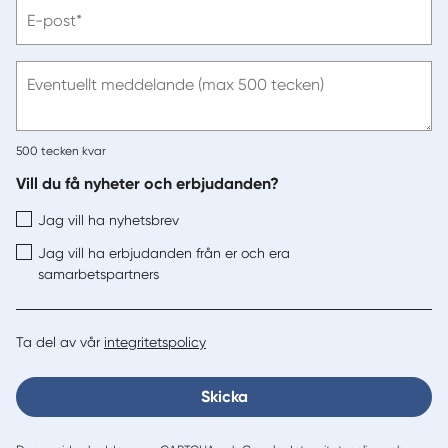
Vänligen
E-post*
ange
e-
post
Eventuellt meddelande (max 500 tecken)
500
tecken kvar
Vill du få nyheter och erbjudanden?
Jag vill ha nyhetsbrev
Jag vill ha erbjudanden från er och era
samarbetspartners
Ta del av vår
integritetspolicy
Skicka