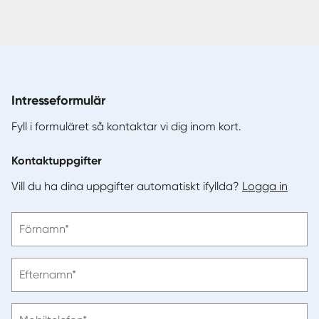
Intresseformulär
Fyll i formuläret så kontaktar vi dig inom kort.
Kontaktuppgifter
Vill du ha dina uppgifter automatiskt ifyllda?
Logga in
Vänligen
Förnamn*
ange
förnamn
Vänligen
Efternamn*
ange
efternamn
Vänligen