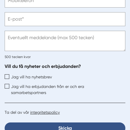
Mobiltelefon*
ange
telefonnummer
Vänligen
E-post*
ange
e-
post
Eventuellt meddelande (max 500 tecken)
500
tecken kvar
Vill du få nyheter och erbjudanden?
Jag vill ha nyhetsbrev
Jag vill ha erbjudanden från er och era
samarbetspartners
Ta del av vår
integritetspolicy
Skicka