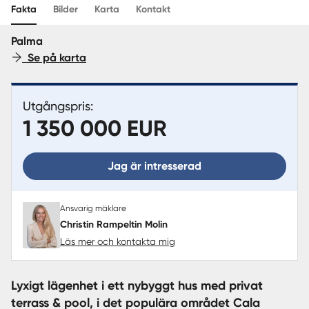
Sverige
|
Spanien
Translate
Fakta
Bilder
Karta
Kontakt
Palma
Se på karta
Utgångspris:
1 350 000 EUR
Jag är intresserad
Ansvarig mäklare
Christin Rampeltin Molin
Läs mer och kontakta mig
Lyxigt lägenhet i ett nybyggt hus med privat
terrass & pool, i det populära området Cala