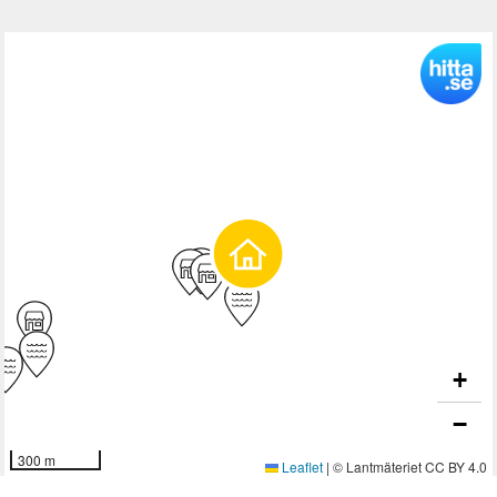
För dig som uppskattar avskildhet och en elegant
atmosfär.
• Boyta: 90 m² plus parkering, förråd, terrass och pool
• Sovrum: 2
• Badrum: 2
• Balkong och privat terrass med utekök
• Privat pool och havsutsikt
• Tvättstuga och förråd
• Fullt möblerad (inomhus och utomhus)
• Privat garage med laddning av elbilar
• Luftkonditionering och golvvärme
• Förberedelse för smarta hem
• ​​Säkerhets- och brandlarmssystem
+
Kontakta oss för mer information eller för att boka en
−
visning!
300 m
Leaflet
|
© Lantmäteriet CC BY 4.0