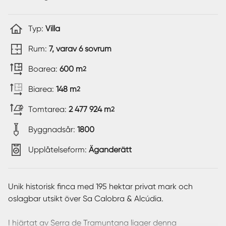
Typ:
Villa
Rum:
7, varav 6 sovrum
Boarea:
600 m
2
Biarea:
148 m
2
Tomtarea:
2 477 924 m
2
Byggnadsår:
1800
Upplåtelseform:
Äganderätt
Unik historisk finca med 195 hektar privat mark och
oslagbar utsikt över Sa Calobra & Alcúdia.
I hjärtat av Serra de Tramuntana ligger denna