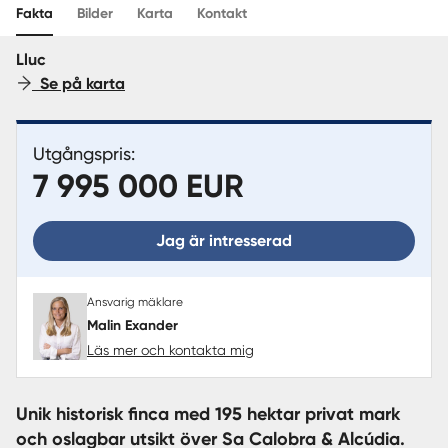
Sverige
|
Spanien
Translate
Fakta
Bilder
Karta
Kontakt
Lluc
Se på karta
Utgångspris:
7 995 000 EUR
Jag är intresserad
Ansvarig mäklare
Malin Exander
Läs mer och kontakta mig
Unik historisk finca med 195 hektar privat mark
och oslagbar utsikt över Sa Calobra & Alcúdia.