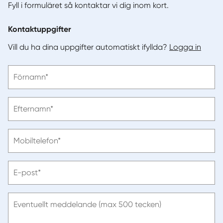
Fyll i formuläret så kontaktar vi dig inom kort.
Kontaktuppgifter
Vill du ha dina uppgifter automatiskt ifyllda?
Logga in
Vänligen
Förnamn*
ange
förnamn
Vänligen
Efternamn*
ange
efternamn
Vänligen
Mobiltelefon*
ange
telefonnummer
Vänligen
E-post*
ange
e-
post
Eventuellt meddelande (max 500 tecken)