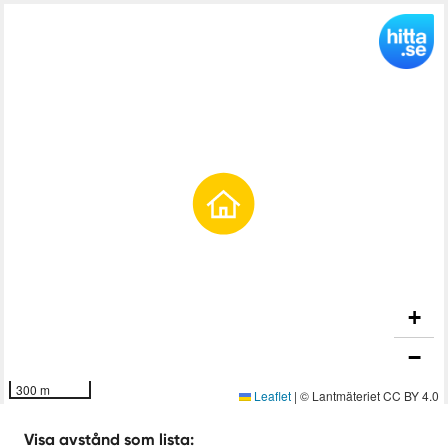
som öns övriga delar nås via den natursköna Ma-10-
vägen.
En unik möjlighet att förvärva en betydande egendom i
ett av Mallorcas mest eftertraktade naturområden.
Kontakta oss för ytterligare information eller för att boka
en visning.
+
−
300 m
Leaflet
|
© Lantmäteriet CC BY 4.0
Visa avstånd som lista: