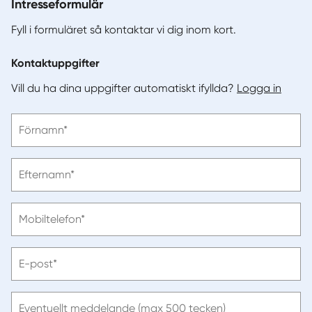
Intresseformulär
Fyll i formuläret så kontaktar vi dig inom kort.
Kontaktuppgifter
Vill du ha dina uppgifter automatiskt ifyllda?
Logga in
Vänligen
Förnamn*
ange
förnamn
Vänligen
Efternamn*
ange
efternamn
Vänligen
Mobiltelefon*
ange
telefonnummer
Vänligen
E-post*
ange
e-
post
Eventuellt meddelande (max 500 tecken)