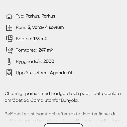
Typ:
Parhus, Parhus
Rum:
5, varav 4 sovrum
Boarea:
173 m
2
Tomtarea:
247 m
2
Byggnadsår:
2000
Upplåtelseform:
Äganderätt
Charmigt parhus med trädgård och pool, i det populära
området Sa Coma utanför Bunyola.
Beläget i ett stillsamt och eftertraktat kvarter finner du
detta eleganta boende – ett ljusfyllt parhus i sydligt läge,