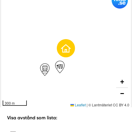
Med närhet till alla nödvändiga bekvämligheter, passar
detta hem perfekt för dig som vill leva naturnära utan att
kompromissa med tillgång till service och stad.
Är det dags att göra verklighet av drömmen? Kom och
upplev detta hem på plats – det kan mycket väl vara din
framtida favoritplats.
Kontakta oss för mer information eller för att boka en
visning!
+
−
300 m
Leaflet
|
© Lantmäteriet CC BY 4.0
Visa avstånd som lista: