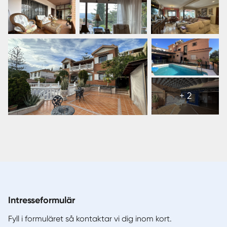
While the property requires renovation, it represents a
rare opportunity to create a bespoke home tailored to
your vision in one of the finest residential areas of the
city.
Visa
alla
+ 2
8
bilder
Intresseformulär
Fyll i formuläret så kontaktar vi dig inom kort.