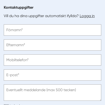
Kontaktuppgifter
Vill du ha dina uppgifter automatiskt ifyllda?
Logga in
Vänligen
Förnamn*
ange
förnamn
Vänligen
Efternamn*
ange
efternamn
Vänligen
Mobiltelefon*
ange
telefonnummer
Vänligen
E-post*
ange
e-
post
Eventuellt meddelande (max 500 tecken)