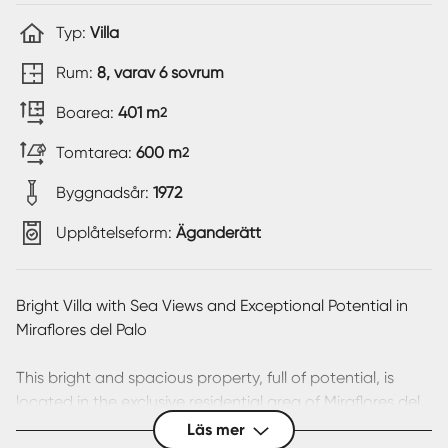
Typ:
Villa
Rum:
8, varav 6 sovrum
Boarea:
401 m
2
Tomtarea:
600 m
2
Byggnadsår:
1972
Upplåtelseform:
Äganderätt
Bright Villa with Sea Views and Exceptional Potential in
Miraflores del Palo
This bright and spacious property, full of potential, is
located in the exclusive residential area of Miraflores del
Palo, one of Málaga’s most sought-after neighborhoods.
Läs mer