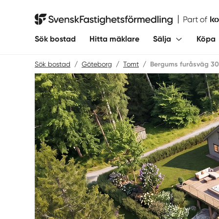
Hoppa
till
Svensk Fastighetsförmedling
innehåll
Sök bostad
Hitta mäklare
Sälja
Köpa
Sök bostad
/
Göteborg
/
Tomt
/
Bergums furåsväg 30