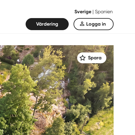
Sverige
|
Spanien
Värdering
Logga in
Spara