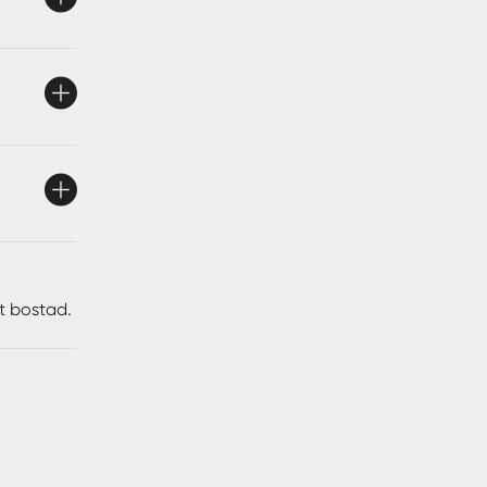
mat hem
tt bostad.