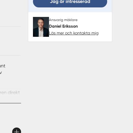
Jag är intresserad
Ansvarig mäklare
Daniel Eriksson
Läs mer och kontakta mig
unt
v
ren direkt
m nås
ice.
terna,