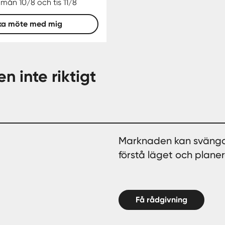
:
mån 10/8 och tis 11/8
ka möte med mig
n inte riktigt
Marknaden kan svänga oc
förstå läget och planera
Få rådgivning