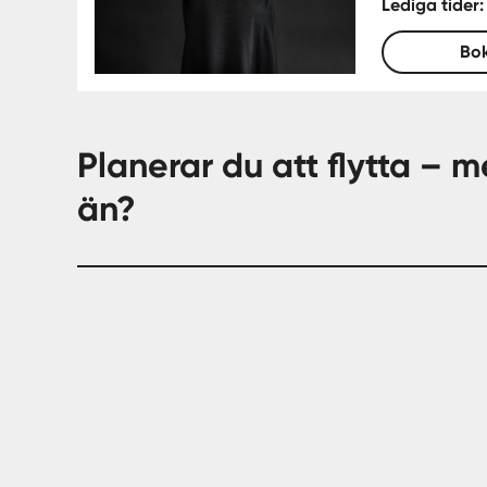
Lediga tider
Bo
Planerar du att flytta – me
än?