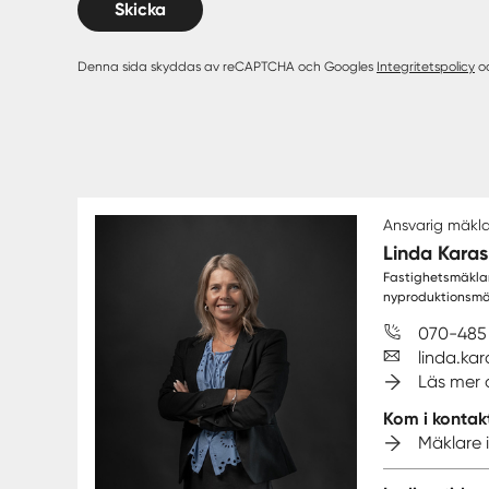
Skicka
Denna sida skyddas av reCAPTCHA och Googles
Integritetspolicy
o
Ansvarig mäkl
Linda Karas
Fastighetsmäklar
nyproduktionsmä
070-485 
linda.ka
Läs mer
Kom i kontak
Mäklare 