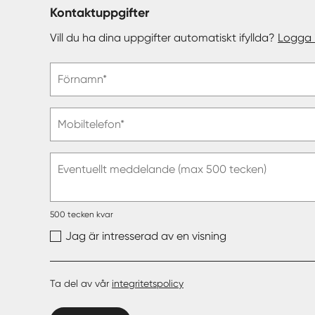
Kontaktuppgifter
Vill du ha dina uppgifter automatiskt ifyllda?
Logga 
Vänligen
Förnamn*
ange
förnamn
Vänligen
Mobiltelefon*
ange
telefonnummer
Eventuellt meddelande (max 500 tecken)
500
tecken kvar
Jag är intresserad av en visning
Ta del av vår
integritetspolicy