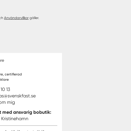
ch
Användarvillkor
gäller.
are
e, certifierad
klare
10 13
ras@svenskfast.se
 om mig
t med ansvarig bobutik:
i Kristinehamn