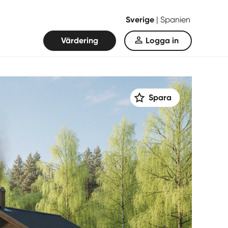
Sverige
|
Spanien
Värdering
Logga in
Spara