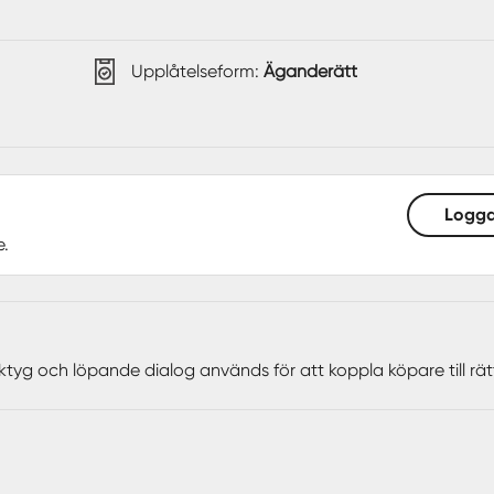
Upplåtelseform:
Äganderätt
Logga
e.
ktyg och löpande dialog används för att koppla köpare till rä