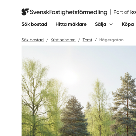
Hoppa
till
Svensk Fastighetsförmedling
innehåll
Sök bostad
Hitta mäklare
Sälja
Köpa
Sök bostad
/
Kristinehamn
/
Tomt
/
Hägergatan