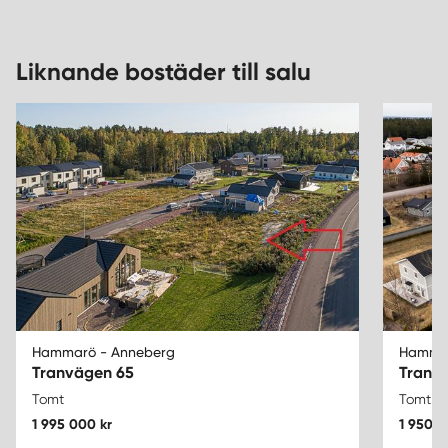
Liknande bostäder till salu
Hammarö - Anneberg
Hamma
Tranvägen 65
Tranv
Tomt
Tomt
1 995 000 kr
1 950 0