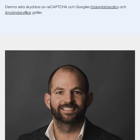
Denna sida skyddas av reCAPTCHA och Googles
Integritetspolicy
och
Användarvillkor
gäller.