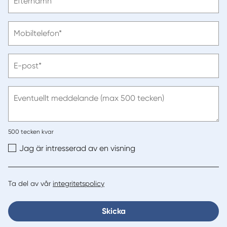
Efternamn*
ange
efternamn
Vänligen
Mobiltelefon*
ange
telefonnummer
Vänligen
E-post*
ange
e-
post
Eventuellt meddelande (max 500 tecken)
500
tecken kvar
Jag är intresserad av en visning
Ta del av vår
integritetspolicy
Skicka