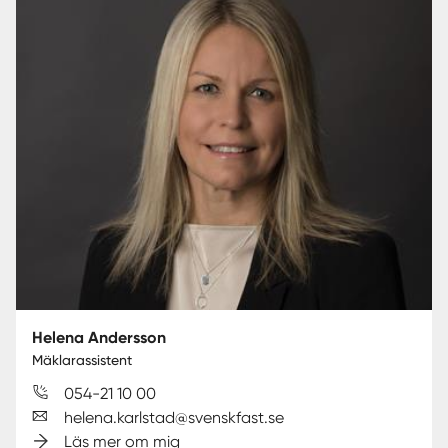
Helena Andersson
Mäklarassistent
054-21 10 00
helena.karlstad@svenskfast.se
Läs mer om mig