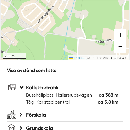
+
−
200 m
Leaflet
|
© Lantmäteriet CC BY 4.0
Visa avstånd som lista:
Kollektivtrafik
Busshållplats: Hallersrudsvägen
ca 388 m
Tåg: Karlstad central
ca 5,8 km
Förskola
Grundskola