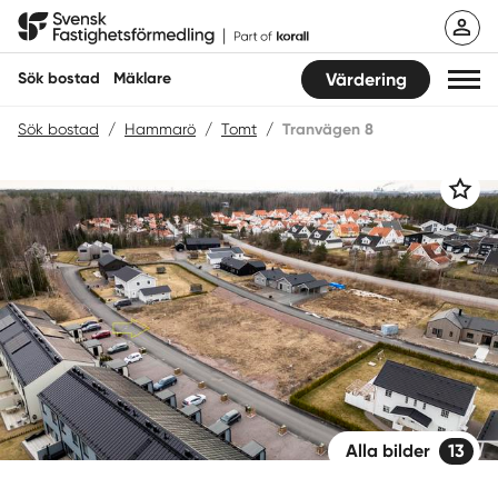
Hoppa
Svensk Fastighetsförmedling
till
innehåll
Sök bostad
Mäklare
Värdering
Sök bostad
/
Hammarö
/
Tomt
/
Tranvägen 8
Sök bostad
Spara
Hitta mäklare
Sälja
Köpa
Guider
Start
Alla bilder
13
Logga in